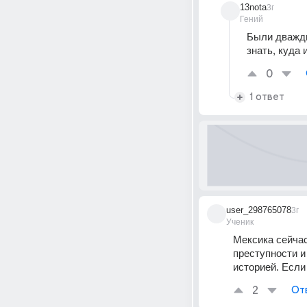
13nota
3г
Гений
Были дважды
знать, куда и
0
1 ответ
user_298765078
3г
Ученик
Мексика сейчас
преступности и 
историей. Если
2
От