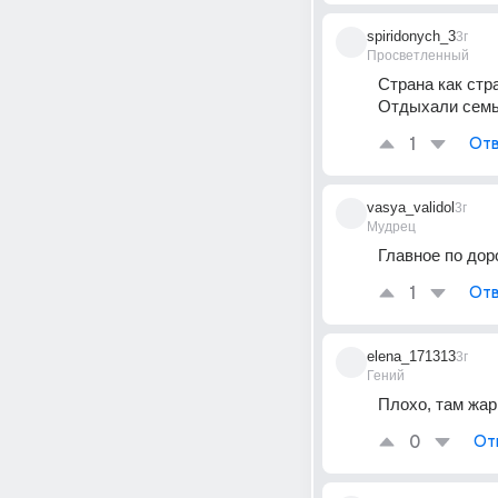
spiridonych_3
3г
Просветленный
Страна как стр
Отдыхали семь
1
Отв
vasya_validol
3г
Мудрец
Главное по дор
1
Отв
elena_171313
3г
Гений
Плохо, там жар
0
От