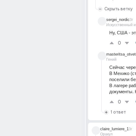
Скрыть ветку
sergei_nordic
3г
Искусственный и
Ну, США - э
0
masteritsa_otve
Гений
Сейчас чер
В Мехико (с
поселили бе
В лагере ра
документы. 
0
1 ответ
claire_lumiere_1
3г
Оракул