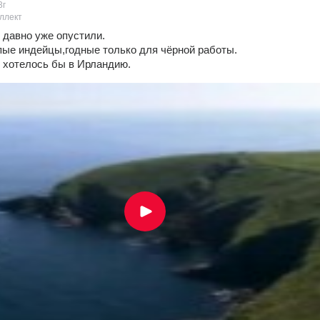
3г
ллект
 давно уже опустили.
пые индейцы,годные только для чёрной работы.
 хотелось бы в Ирландию.