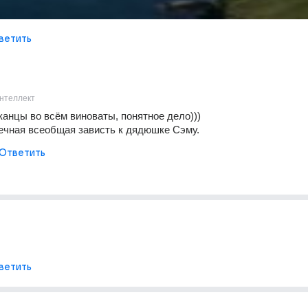
ветить
нтеллект
канцы во всём виноваты, понятное дело)))
вечная всеобщая зависть к дядюшке Сэму.
Ответить
ветить