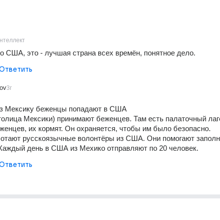
нтеллект
то США, это - лучшая страна всех времён, понятное дело.
Ответить
tov
3г
ез Мексику беженцы попадают в США
толица Мексики) принимают беженцев. Там есть палаточный лагер
женцев, их кормят. Он охраняется, чтобы им было безопасно.
ботают русскоязычные волонтёры из США. Они помогают заполн
Каждый день в США из Мехико отправляют по 20 человек.
Ответить