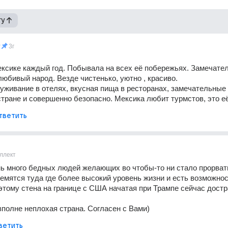
гу
v
3г
сике каждый год. Побывала на всех её побережьях. Замечател
любивый народ. Везде чистенько, уютно , красиво.
живание в отелях, вкусная пища в ресторанах, замечательные 
стране и совершенно безопасно. Мексика любит турмстов, это её
тветить
ллект
ь много бедных людей желающих во чтобы-то ни стало прорвать
мятся туда где более высокий уровень жизни и есть возможнос
этому стена на границе c США начатая при Трампе сейчас достр
вполне неплохая страна. Согласен с Вами)
ветить