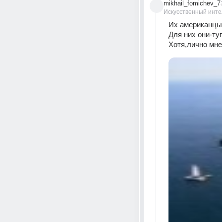
mikhail_fomichev_7
Искусственный инте
Их американцы
Для них они-ту
Хотя,лично мне