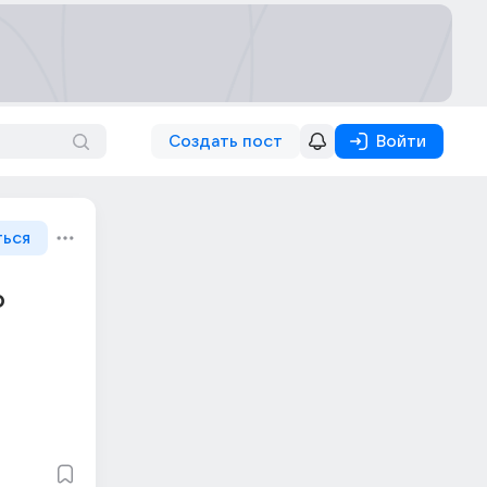
Создать пост
Войти
ться
о