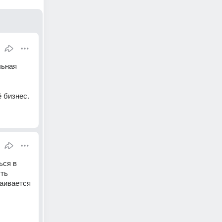
ьная 
 бизнес.
ся в 
ть 
аивается 