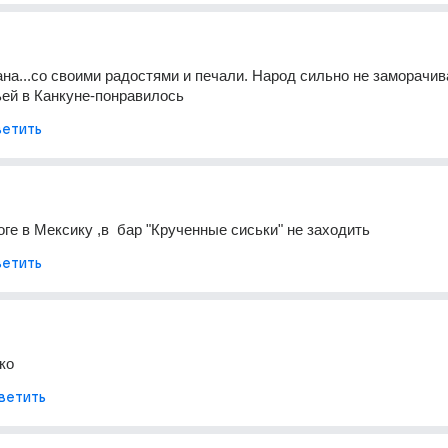
ана...со своими радостями и печали. Народ сильно не заморачива
ей в Канкуне-понравилось
етить
оге в Мексику ,в  бар "Крученные сиськи" не заходить
етить
ко
ветить