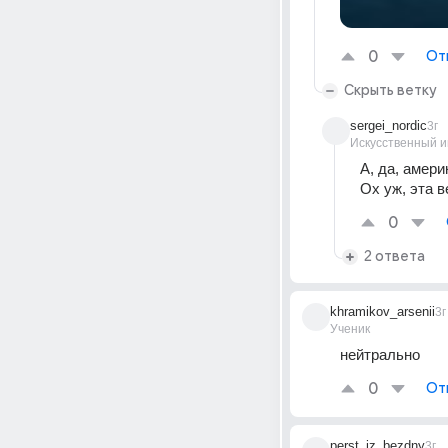
0
От
Скрыть ветку
sergei_nordic
3г
Искусственный и
А, да, амери
Ох уж, эта 
0
2 ответа
khramikov_arsenii
3г
Ученик
нейтрально
0
От
perst_iz_bezdny
3г