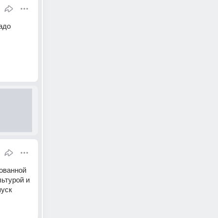
до 
ованной 
ьтурой и 
пуск