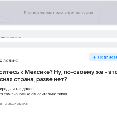
г
Подписа
го люди
+2
ситесь к Мексике? Ну, по-своему же - эт
сная страна, разве нет?
ироды и так далее.
то там экономика относительно такая.
а
#экономика