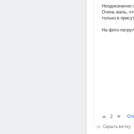
Неоднозначно 
Очень жаль, чт
только в прису
На фото патрул
2
От
Скрыть ветку