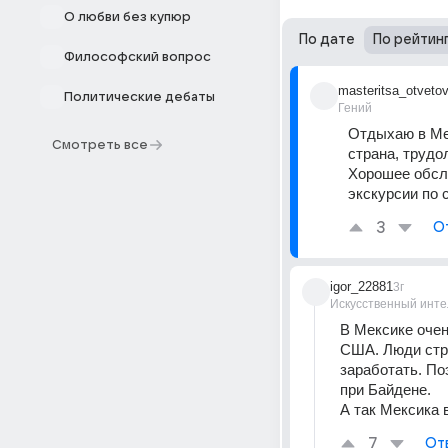
О любви без купюр
По дате
По рейтин
Философский вопрос
masteritsa_otveto
Политические дебаты
Гений
Отдыхаю в Мек
Смотреть все
страна, трудо
Хорошее обслу
экскурсии по 
3
О
igor_22881
3г
Искусственный инте
В Мексике очен
США. Люди стре
заработать. По
при Байдене. 
А так Мексика 
7
От