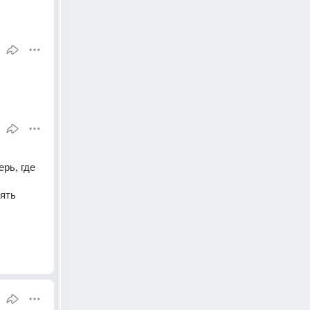
ь, где 
ять 