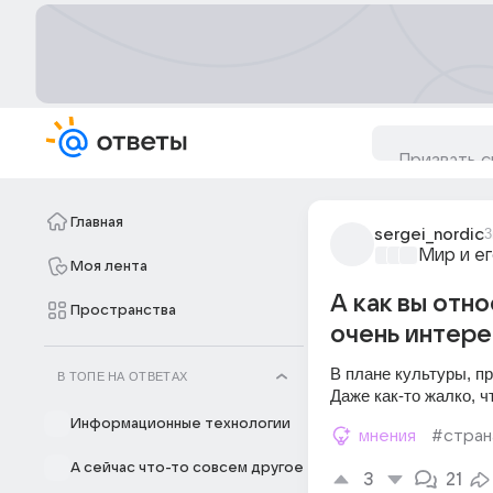
Главная
sergei_nordic
3
Мир и е
Моя лента
А как вы отно
Пространства
очень интере
В плане культуры, пр
В ТОПЕ НА ОТВЕТАХ
Даже как-то жалко, ч
Информационные технологии
мнения
#стран
А сейчас что-то совсем другое
3
21