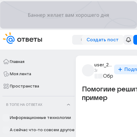
Создать пост
Главная
user_297965517
Подп
3г
Моя лента
Образователь
Пространства
Помогиие решит
пример
В ТОПЕ НА ОТВЕТАХ
Информационные технологии
А сейчас что-то совсем другое