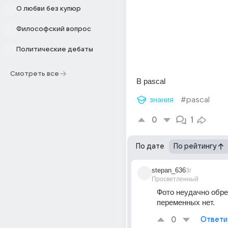
О любви без купюр
Философский вопрос
Политические дебаты
Смотреть все
В pascal
знания
#pascal
0
1
По дате
По рейтингу
stepan_636
3г
Просветленный
Фото неудачно обре
переменных нет.
0
Ответи