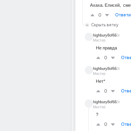
Ахаха. Елисей,  см
0
Ответи
Скрыть ветку
highbury8of66
3г
Мастер
Не правда
0
Отве
highbury8of66
3г
Мастер
Нет*
0
Отве
highbury8of66
3г
Мастер
?
0
Отве