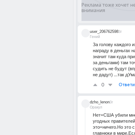
user_206762598
3г
Гений
За голову каждого и
награду в деньгах на
значит там куда при
за деньгами) там то
судить не будут (вп
не дадут) ...так дУм
0
Ответи
dzho_lenon
3г
Оракул
Нет=США убили мно
угодных правителей
это=ничего.Но это с
главнюки в мире.Есл