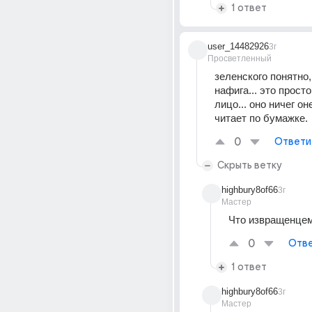
1 ответ
user_14482926
3г
Просветленный
зеленского понятно,
нафига... это прост
лицо... оно ничег он
читает по бумажке.
0
Ответи
Скрыть ветку
highbury8of66
3г
Мастер
Что извращенце
0
Отве
1 ответ
highbury8of66
3г
Мастер