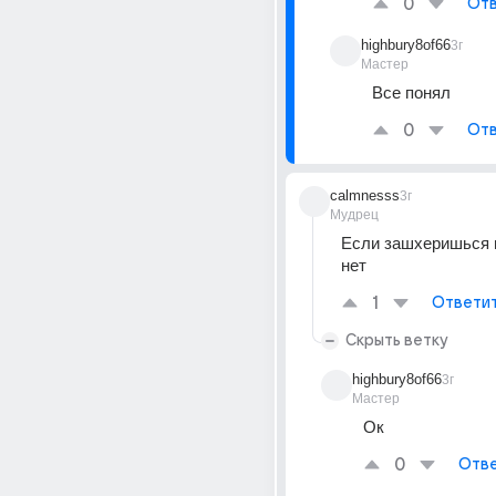
0
Отв
highbury8of66
3г
Мастер
Все понял
0
Отв
calmnesss
3г
Мудрец
Если зашхеришься в
нет
1
Ответи
Скрыть ветку
highbury8of66
3г
Мастер
Ок
0
Отве