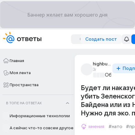
Создать пост
Главная
highbury8of66
Подп
3г
Моя лента
Образовател
Пространства
Будет ли наказ
убить Зеленског
В ТОПЕ НА ОТВЕТАХ
Байдена или из 
Нужно для эко. п
Информационные технологии
мнения
#нато
#пр
А сейчас что-то совсем другое