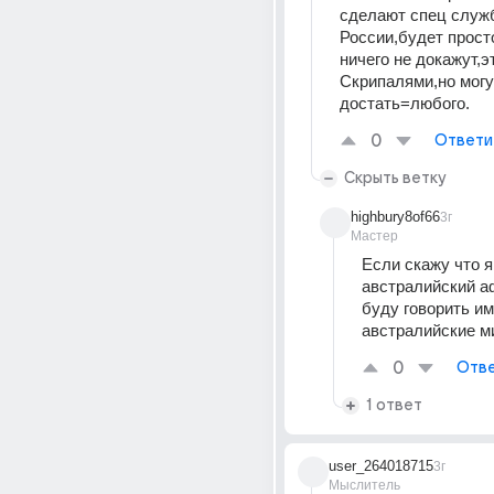
сделают спец служ
России,будет просто
ничего не докажут,эт
Скрипалями,но могут
достать=любого.
0
Ответи
Скрыть ветку
highbury8of66
3г
Мастер
Если скажу что я 
австралийский аф
буду говорить им
австралийские 
0
Отве
1 ответ
user_264018715
3г
Мыслитель