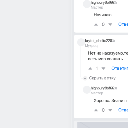
highbury8of66
3г
Мастер
Начинаю
0
Отве
krytoi_chelix228
3г
Мудрец
Нет не наказуемо,те
весь мир хвалить
1
Ответи
Скрыть ветку
highbury8of66
3г
Мастер
Хорошо. Значит 
0
Отве