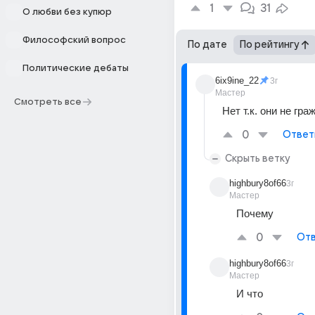
1
31
О любви без купюр
Философский вопрос
По дате
По рейтингу
Политические дебаты
6ix9ine_22
3г
Мастер
Смотреть все
Нет т.к. они не гр
0
Ответ
Скрыть ветку
highbury8of66
3г
Мастер
Почему
0
Отв
highbury8of66
3г
Мастер
И что