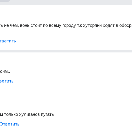
ь не чем, вонь стоит по всему городу т.к хуторяни ходят в обоср
тветить
сим..
ветить
м только хулиганов пугать
Ответить