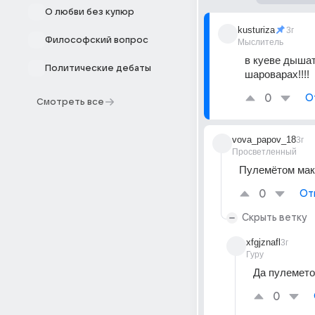
О любви без купюр
kusturiza
3г
Философский вопрос
Мыслитель
в куеве дышат
Политические дебаты
шароварах!!!!
0
О
Смотреть все
vova_papov_18
3г
Просветленный
Пулемётом мак
0
От
Скрыть ветку
xfgjznafl
3г
Гуру
Да пулемето
0