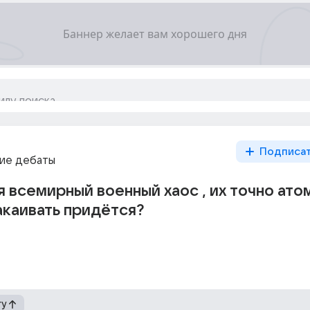
Подписа
ие дебаты
я всемирный военный хаос , их точно ат
каивать придётся?
гу