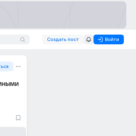
Создать пост
Войти
ться
омными