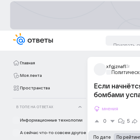
Главная
xfgjznafl
3г
Политическ
Моя лента
Если начнётс
Пространства
бомбами успа
В ТОПЕ НА ОТВЕТАХ
мнения
Информационные технологии
0
5
А сейчас что-то совсем другое
По дате
По рейтин