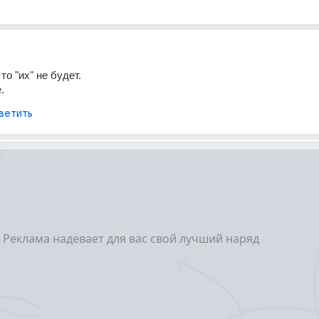
то "их" не будет.
.
ветить