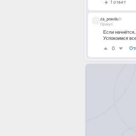
1 ответ
za_pravdu
3г
Оракул
Если начнётся, 
Успокоимся все
0
От