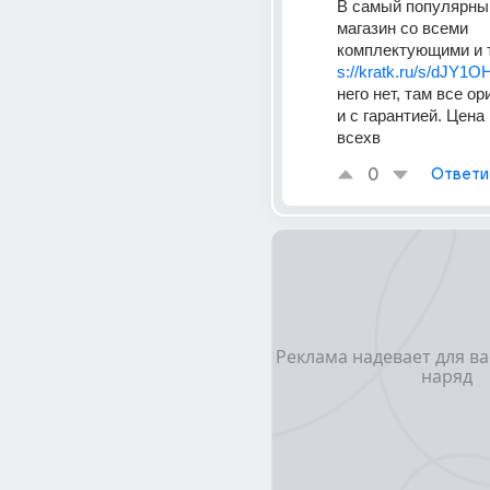
В самый популярны
магазин со всеми 
комплектующими и 
s://kratk.ru/s/dJY1O
него нет, там все ор
и с гарантией. Цена 
всехв
0
Ответи