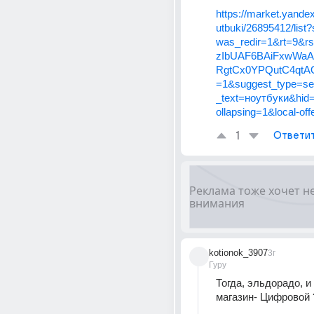
https://market.yandex
utbuki/26895412/lis
was_redir=1&rt=9&
zIbUAF6BAiFxwWa
RgtCx0YPQutC4qtAO
=1&suggest_type=se
_text=ноутбуки&hid
ollapsing=1&local-offe
1
Ответи
kotionok_3907
3г
Гуру
Тогда, эльдорадо, и
магазин- Цифровой 