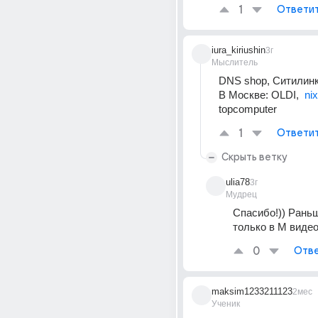
1
Ответи
iura_kiriushin
3г
Мыслитель
DNS shop, Ситилинк
В Москве: OLDI,  
nix
topcomputer
1
Ответи
Скрыть ветку
ulia78
3г
Мудрец
Спасибо!)) Раньш
только в М виде
0
Отве
maksim1233211123
2мес
Ученик