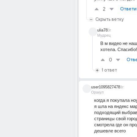
2
Ответи
Скрыть ветку
ulia78
3г
Мудрец
В м видео не нашл
хотела. Спасибо!
0
Отве
1 ответ
user1095827478
3г
Оракул
когда я покупала но
я шла на яндекс мар
подходящий выбрав 
страницы свой город
смотрела где он про
дешевле всего