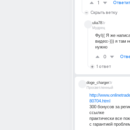
1
Ответи
Скрыть ветку
ulia78
3г
Мудрец
Фу!(( Я же напис
видео:-))) я там н
нужно
0
Отве
1 ответ
doge_charger
3г
Просветленный
http://www.onlinetra
80704.html
300 бонусов за реги
ссылке
практически все по
с гарантией пробле