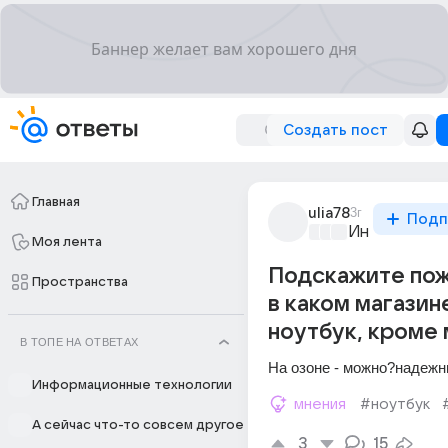
Создать пост
Главная
ulia78
3г
Подп
Информацио
Моя лента
Подскажите пож
Пространства
в каком магазин
ноутбук, кроме
В ТОПЕ НА ОТВЕТАХ
На озоне - можно?надежн
Информационные технологии
мнения
#ноутбук
А сейчас что-то совсем другое
3
15