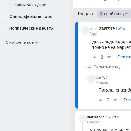
О любви без купюр
По дате
По рейтингу
Философский вопрос
Политические дебаты
user_294922051
3г
Гуру
днс, эльдорадо, сит
Смотреть все
точно не на марке
2
Ответ
Скрыть ветку
ulia78
3г
Мудрец
Поняла, спасиб
0
Отв
aleksandr_46728
3г
Оракул
уж лучше в мвидео 