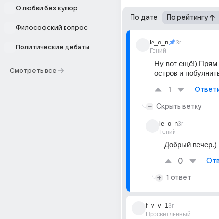
О любви без купюр
По дате
По рейтингу
Философский вопрос
le_o_n
3г
Политические дебаты
Гений
Ну вот ещё!) Прям 
Смотреть все
остров и побуянить!
1
Ответ
Скрыть ветку
le_o_n
3г
Гений
Добрый вечер.)
0
Отв
1 ответ
f_v_v_1
3г
Просветленный