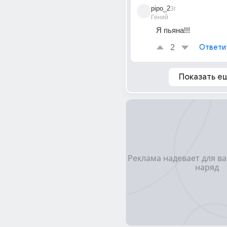
pipo_2
3г
Гений
Я пьяна!!!
2
Ответи
Показать е