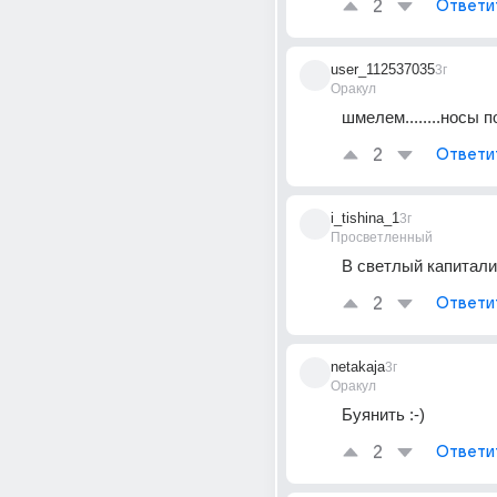
2
Ответи
user_112537035
3г
Оракул
шмелем........носы пож
2
Ответи
i_tishina_1
3г
Просветленный
В светлый капитали
2
Ответи
netakaja
3г
Оракул
Буянить :-)
2
Ответи