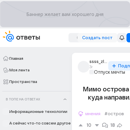
Создать пост
Главная
ssss_zlata_ssss
Подп
3г
Моя лента
Отпуск мечты
Пространства
Мимо острова 
куда направи
В ТОПЕ НА ОТВЕТАХ
Информационные технологии
мнения
#остров
А сейчас что-то совсем другое
10
18