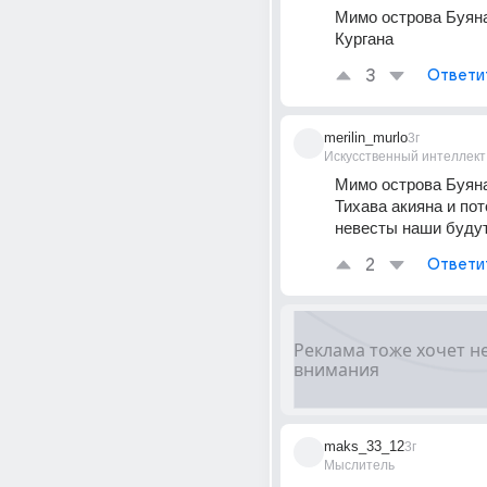
Мимо острова Буяна
Кургана
3
Ответи
merilin_murlo
3г
Искусственный интеллект
Мимо острова Буяна,
Тихава акияна и пото
невесты наши будут
2
Ответи
maks_33_12
3г
Мыслитель