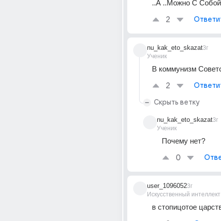
..А ..Можно С Собой 
2
Ответи
nu_kak_eto_skazat
3г
Ученик
В коммунизм Совет
2
Ответи
Скрыть ветку
nu_kak_eto_skazat
3г
Ученик
Почему нет?
0
Отве
user_1096052
3г
Искусственный интеллект
в стопицотое царст