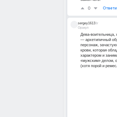
0
Ответи
sergey1613
3г
Оракул
Дева-воительница, 
— архетипичный обр
персонаж, зачастую
крови, которая обл
характером и занима
«мужским» делом, о
(хотя порой и ремес