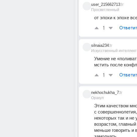
user_215662713
3г
Просветленный
от эпохи к эпохе вс
1
Ответи
silnaia234
3г
Искусственный интеллект
Умение не «поливать
мстить после конфл
1
Ответи
nekhochukha_7
3г
Оракул
Этим качеством мно
с совершеннолетия, 
некоторых так и не у
возрастом, главный с
меньше говорить и 
замолчать.