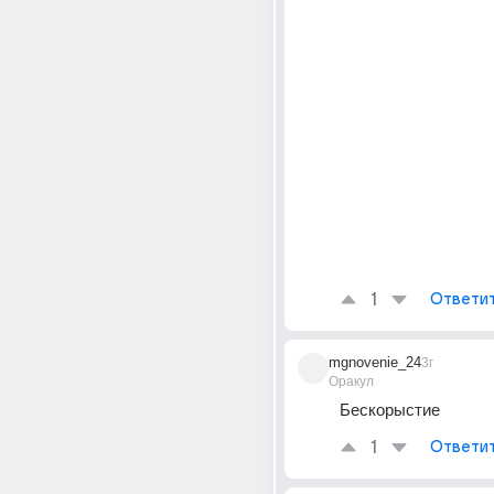
1
Ответи
mgnovenie_24
3г
Оракул
Бескорыстие
1
Ответи