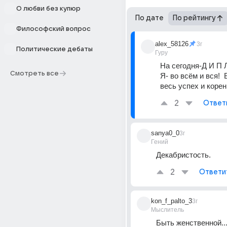
О любви без купюр
По дате
По рейтингу
Философский вопрос
alex_58126
3г
Политические дебаты
Гуру
На сегодня-Д И П Л
Смотреть все
Я- во всём и вся!  В
весь успех и корен
2
Ответ
sanya0_0
3г
Гений
Декабристость.
2
Ответи
kon_f_palto_3
3г
Мыслитель
Быть женственной..