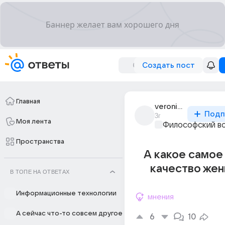
Создать пост
Главная
veronichka_2077
Подп
3г
Моя лента
Философский в
Пространства
А какое самое
качество же
В ТОПЕ НА ОТВЕТАХ
Информационные технологии
мнения
А сейчас что-то совсем другое
6
10