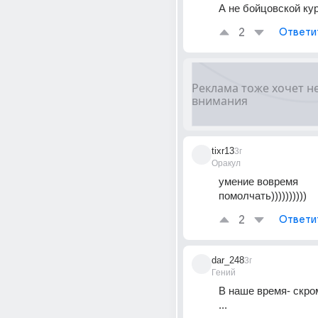
А не бойцовской кур
2
Ответи
tixr13
3г
Оракул
умение вовремя 
помолчать))))))))))
2
Ответи
dar_248
3г
Гений
В наше время- скром
...