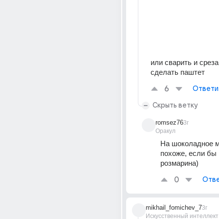
или сварить и среза
сделать паштет
6
Ответи
Скрыть ветку
romsez76
3г
Оракул
На шоколадное м
похоже, если бы 
розмарина)
0
Отве
mikhail_fomichev_7
3г
Искусственный интеллект