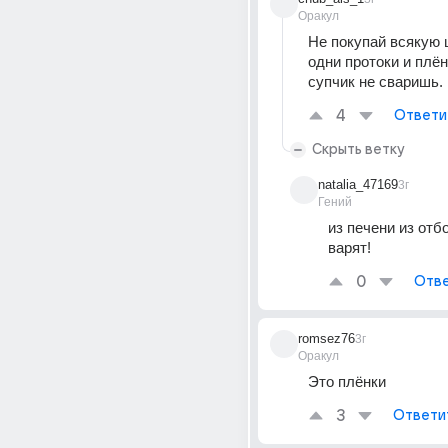
Оракул
Не покупай всякую ш
одни протоки и плён
супчик не сваришь.
4
Ответи
Скрыть ветку
natalia_47169
3г
Гений
из печени из отбо
варят!
0
Отве
romsez76
3г
Оракул
Это плёнки
3
Ответи