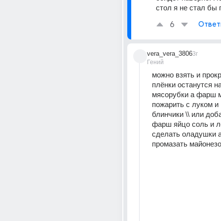
стол я не стал бы 
6
Ответ
vera_vera_3806
3г
Гений
можно взять и прокру
плёнки останутся на
мясорубки а фарш м
пожарить с луком и 
блинчики \\ или доб
фарш яйцо соль и ло
сделать оладушки а
промазать майонез