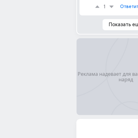
1
Ответи
Показать е