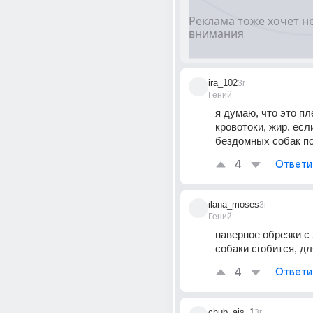
ira_102
3г
Гений
я думаю, что это пле
кровотоки, жир. если
бездомных собак п
4
Ответи
ilana_moses
3г
Гений
наверное обрезки с 
собаки сгобится, дл
4
Ответи
chub_ais_1
3г