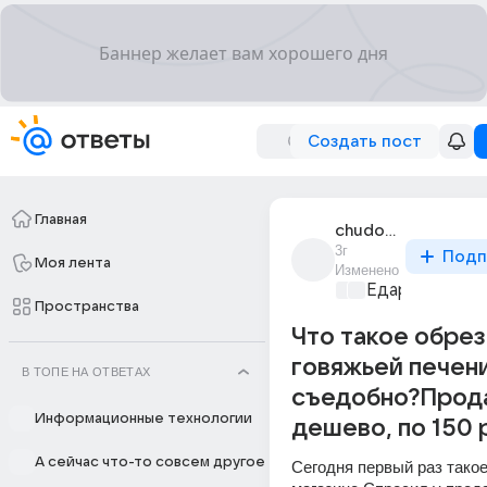
Создать пост
Главная
chudo_v_shliape
3г
Подп
Моя лента
Изменено
Едариум
+1
Пространства
Что такое обрез
говяжьей печен
В ТОПЕ НА ОТВЕТАХ
съедобно?Прод
Информационные технологии
дешево, по 150 р
А сейчас что-то совсем другое
Сегодня первый раз такое