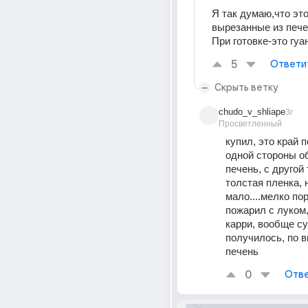
Я так думаю,что это
вырезанные из пече
При готовке-это гуа
5
Ответи
Скрыть ветку
chudo_v_shliape
3г
Просветленный
купил, это край п
одной стороны о
печень, с другой 
толстая пленка, н
мало....мелко пор
пожарил с луком,
карри, вообще су
получилось, по в
печень
0
Отве