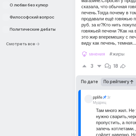
магазине.Спросил у прод
О любви без купюр
сказала, что обычная гов
печень.Тогда почему в том
Философский вопрос
продавали ещё говяжью пе
руб. за кг?Кто нить покуп
Политические дебаты
говяжьей печени ?Как на 
это жир вперемешку с пе
виду как печень, темная...
Смотреть все
мнения
#жиры
3
18
По дате
По рейтингу
pplife
3г
Мудрец
Там много жил. Не у
нужно сварить,чер
пропустить, а пото
запечь котлетами.
сойдет наверно. Н