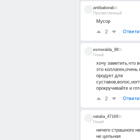
antibaborab
3г
Просветленный
Мусор
2
Ответи
esmeralda_98
3г
Гений
хочу заметить,что в
это коллаген,очень 
продукт для 
суставов,волос,ногте
прокручивайте и гот
2
Ответи
natalia_47169
3г
Гений
ничего страшного не
не цельная