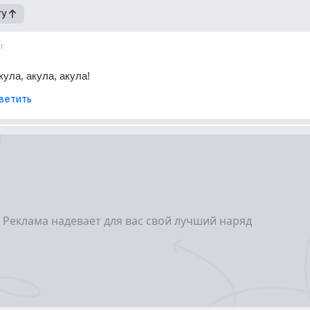
гу
г
кула, акула, акула!
ветить