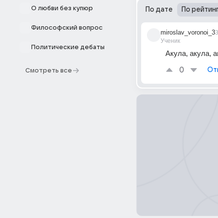
О любви без купюр
По дате
По рейтин
Философский вопрос
miroslav_voronoi_3
3
Ученик
Политические дебаты
Акула, акула, а
0
От
Смотреть все