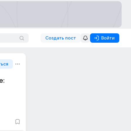
Создать пост
Войти
ться
е: