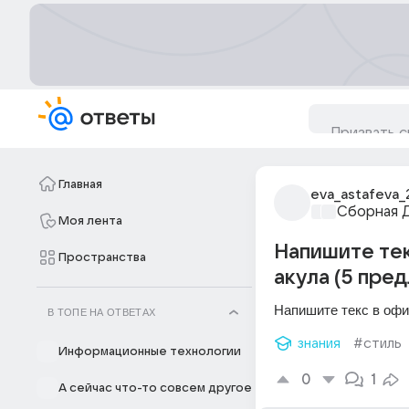
Главная
eva_astafeva_
Сборная 
Моя лента
Напишите тек
Пространства
акула (5 пре
Напишите текс в офи
В ТОПЕ НА ОТВЕТАХ
знания
#стиль
Информационные технологии
0
1
А сейчас что-то совсем другое