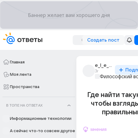
Создать пост
Главная
e_l_e_n_i_a
Подп
3г
Моя лента
Философский в
Пространства
Где найти таку
чтобы взгляд
В ТОПЕ НА ОТВЕТАХ
правильны
Информационные технологии
мнения
А сейчас что-то совсем другое