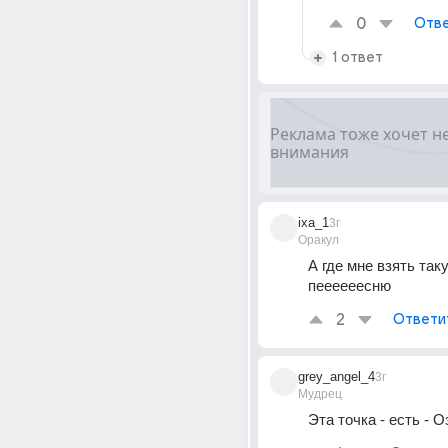
0
Отве
1 ответ
ixa_1
3г
Оракул
А где мне взять таку
пеееееесню
2
Ответи
grey_angel_4
3г
Мудрец
Эта точка - есть - О