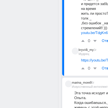
и придется забЫ
на время 
жить ли просто?!
толк _
,без ошибок _на
стремлений!! )))
youtu.be/TdgK
0
Отв
kryvi4i_my
3г
Мудрец
https://youtu.b
0
Отв
marina_more9
3г
Искусственный интеллект
Эта точка исходит и
Опыта.
Когда ошибаешься, 
живешь с этой непр