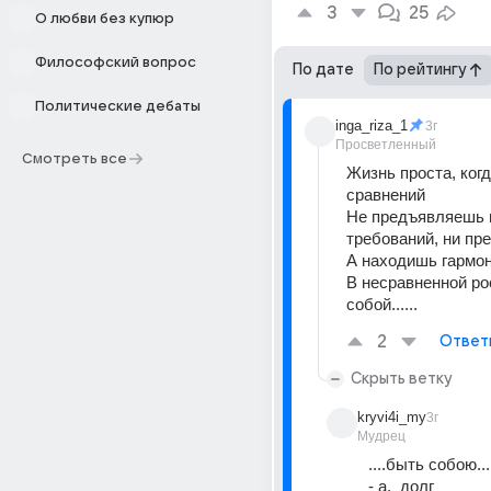
3
25
О любви без купюр
Философский вопрос
По дате
По рейтингу
Политические дебаты
inga_riza_1
3г
Просветленный
Смотреть все
Жизнь проста, когд
сравнений 
Не предъявляешь н
требований, ни пре
А находишь гармон
В несравненной ро
собой......
2
Ответ
Скрыть ветку
kryvi4i_my
3г
Мудрец
....быть собою...
- а,  долг _ 