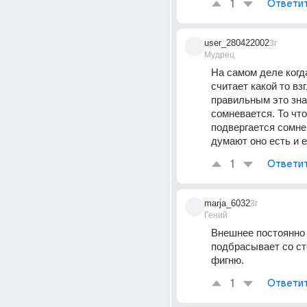
1
Ответи
user_280422002
3г
Мудрец
На самом деле когда
считает какой то взг
правильным это знач
сомневается. То что 
подвергается сомнен
думают оно есть и 
1
Ответи
marja_6032
3г
Гений
Внешнее постоянно 
подбрасывает со ст
фигню.
1
Ответи