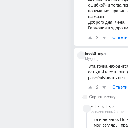
ошибкой- и тогда пр
понимание  правиль
на жизнь.
Доброго дня, Лена.
Гармонии и здоровь
2
Ответи
kryvi4i_my
3г
Мудрец
Эта точка находится 
есть,вЫ и есть она ))
разжёвЫавать не с
2
Ответи
Скрыть ветку
e_l_e_n_i_a
3г
Искусственный интелл
та и не надо. Но н
мои взгляды  пр