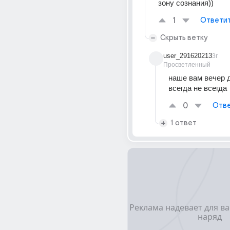
зону сознания))
1
Ответи
Скрыть ветку
user_291620213
3г
Просветленный
наше вам вечер д
всегда не всегда
0
Отве
1 ответ