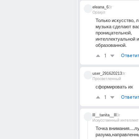
eleana_6
3г
Оракул
Только искусство, л
музыка сделают вас
проницательной, 
интеллектуальной и 
образованной.
1
Ответи
user_291620213
3г
Просветленный
сформировать их
1
Ответи
lll__tanita__lll
3г
Искусственный интеллект
Точка внимания....лу
разума,направленны