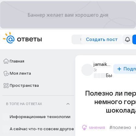
Создать пост
Главная
jamaika_8
Подп
3г
Моя лента
Бьютилэнд
+2
Пространства
Полезно ли пе
немного гор
В ТОПЕ НА ОТВЕТАХ
шоколад
Информационные технологии
мнения
#полезно
А сейчас что-то совсем другое