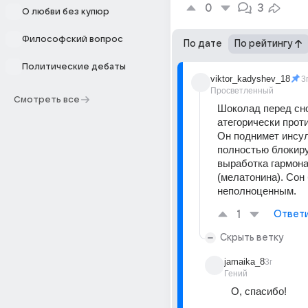
0
3
О любви без купюр
Философский вопрос
По дате
По рейтингу
Политические дебаты
viktor_kadyshev_18
3
Просветленный
Смотреть все
Шоколад перед сно
атегорически проти
Он поднимет инсули
полностью блокиру
выработка гармона 
(мелатонина). Сон 
неполноценным.
1
Ответ
Скрыть ветку
jamaika_8
3г
Гений
О, спасибо!