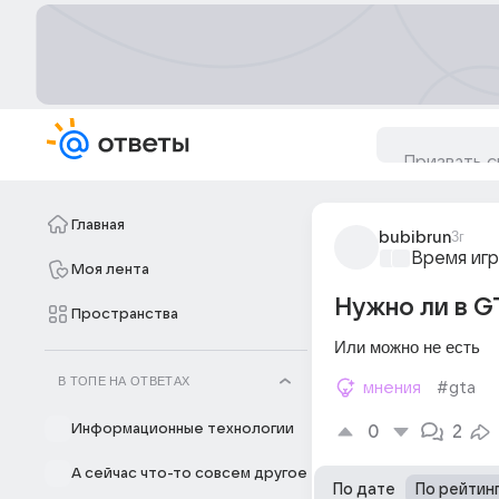
Главная
bubibrun
3г
Время игр
Моя лента
Нужно ли в G
Пространства
Или можно не есть
В ТОПЕ НА ОТВЕТАХ
мнения
#gta
Информационные технологии
0
2
А сейчас что-то совсем другое
По дате
По рейтин