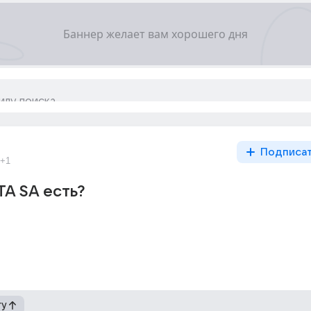
Подписа
+1
TA SA есть?
гу