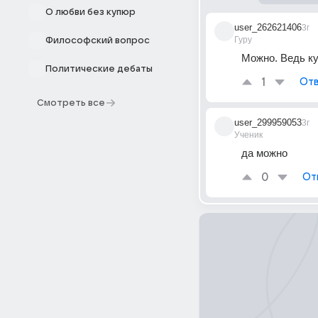
О любви без купюр
user_262621406
3г
Гуру
Философский вопрос
Можно. Ведь к
Политические дебаты
1
Отв
Смотреть все
user_299959053
3г
Ученик
да можно
0
От