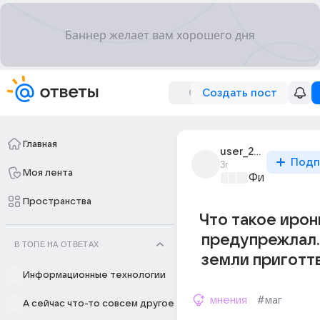
Создать пост
Главная
user_288168277
Подп
3г
Моя лента
Философски
Пространства
Что такое ирони
предупрежлал.
В ТОПЕ НА ОТВЕТАХ
земли приготтви
Информационные технологии
мнения
#маг
А сейчас что-то совсем другое