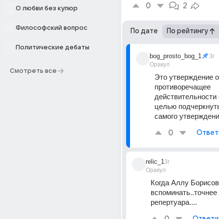
0
2
О любви без купюр
Философский вопрос
По дате
По рейтингу
Политические дебаты
bog_prosto_bog_1
3г
Оракул
Смотреть все
Это утверждение о
противоречащее 
действительности 
целью подчеркнуть
самого утверждени
0
Ответ
relic_1
3г
Оракул
Когда Аллу Борисов
вспоминать..точнее к
репертуара....
Ответи