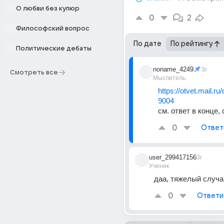
О любви без купюр
0
2
Философский вопрос
По дате
По рейтингу
Политические дебаты
noname_4249
3г
Смотреть все
Мыслитель
https://otvet.mail.r
9004
см. ответ в конце,
0
Ответ
user_299417156
3г
Ученик
даа, тяжелый случа
0
Ответи