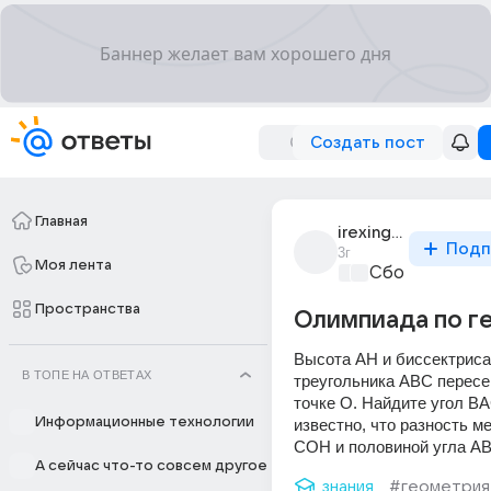
Создать пост
Главная
irexing_ayn
Подп
3г
Моя лента
Сборная Дом
Пространства
Олимпиада по г
Высота AH и биссектриса 
В ТОПЕ НА ОТВЕТАХ
треугольника ABC пересек
точке O. Найдите угол BA
Информационные технологии
известно, что разность ме
COH и половиной угла AB
А сейчас что-то совсем другое
знания
#геометрия