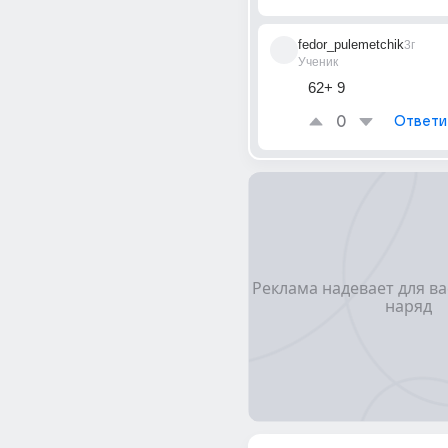
fedor_pulemetchik
3г
Ученик
62+ 9
0
Ответи