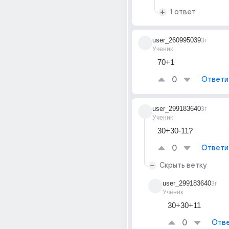
1 ответ
user_260995039
3г
Ученик
70+1
0
Ответи
user_299183640
3г
Ученик
30+30-11?
0
Ответи
Скрыть ветку
user_299183640
3г
Ученик
30+30+11
0
Отве