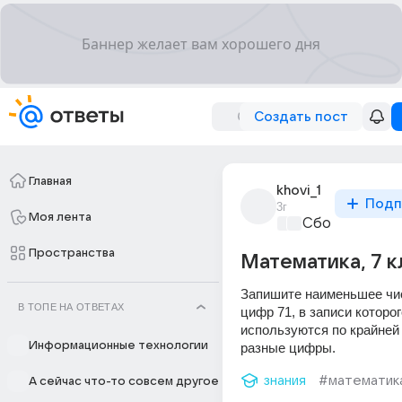
Создать пост
Главная
khovi_1
Подп
3г
Моя лента
Сборная Дом
Пространства
Математика, 7 к
Запишите наименьшее чис
В ТОПЕ НА ОТВЕТАХ
цифр 71, в записи которог
используются по крайней 
Информационные технологии
разные цифры.
знания
#математик
А сейчас что-то совсем другое