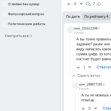
0
7
О любви без купюр
Философский вопрос
По дате
По рейтингу
Политические дебаты
user_101612208
3г
Ученик
Смотреть все
А вы точно правильн
задание? разве они 
виду написать какое 
сумма цифр  из кото
состоит будет равн
1
Ответи
Скрыть ветку
user_299877181
3г
Ученик
А ты не можешь н
ответ🙏
0
Отве