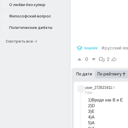
О любви без купюр
Философский вопрос
Политические дебаты
Смотреть все
знания
#русский яз
0
2
По дате
По рейтингу
user_272621411
3г
Гуру
1)Вроде как B и E
2)D
3)E
4)A
5)A