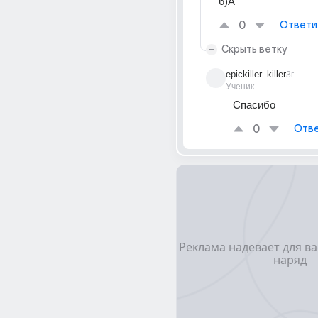
6)A
0
Ответи
Скрыть ветку
epickiller_killer
3г
Ученик
Спасибо
0
Отве