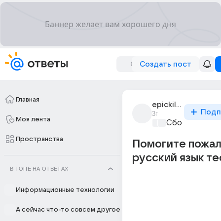
Создать пост
Главная
epickiller_killer
Подп
3г
Моя лента
Сборная Дом
Пространства
Помогите пожал
русский язык те
В ТОПЕ НА ОТВЕТАХ
Информационные технологии
А сейчас что-то совсем другое