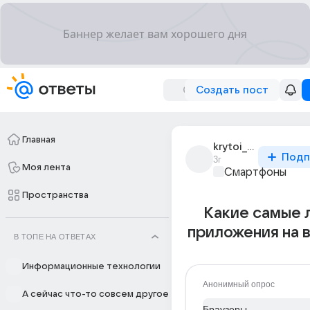
Создать пост
Главная
krytoi_chelix228
Подп
3г
Моя лента
Смартфоны
Пространства
Какие самые 
приложения на 
В ТОПЕ НА ОТВЕТАХ
Информационные технологии
Анонимный опрос
А сейчас что-то совсем другое
Браузеры