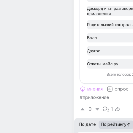
Дискорд и т.п разговор
приложения
Родительский контроль
Балл
Другое
Ответы майл.ру
Всего голосов: 
мнения
опрос
#приложение
0
1
По дате
По рейтингу