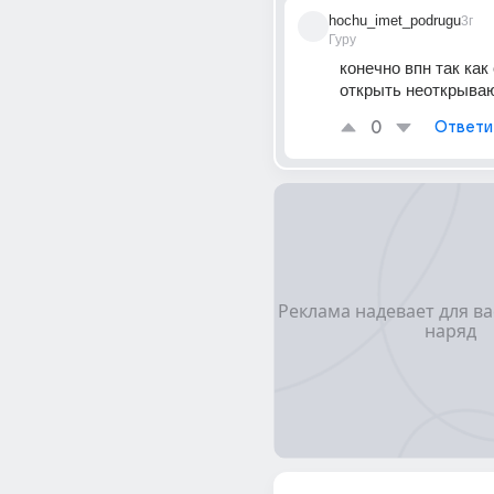
hochu_imet_podrugu
3г
Гуру
конечно впн так как 
открыть неоткрыва
0
Ответи