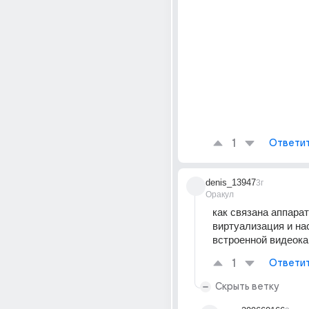
1
Ответи
denis_13947
3г
Оракул
как связана аппарат
виртуализация и нас
встроенной видеок
1
Ответи
Скрыть ветку