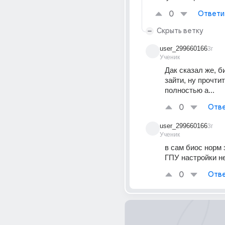
0
Ответи
Скрыть ветку
user_299660166
3г
Ученик
Дак сказал же, би
зайти, ну прочтит
полностью а...
0
Отве
user_299660166
3г
Ученик
в сам биос норм за
ГПУ настройки не
0
Отве