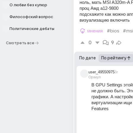
ноль, мать MSI A320m-A 
О любви без купюр
проц Амд а12-9800
подскажите как можно ап
Философский вопрос
визуализацию включить
Политические дебаты
мнения
#bios
#ms
0
9
Смотреть все
По дате
По рейтингу
user_49550975
3г
Оракул
В GPU Settings этой
не должно быть. Это
графики. А настройк
виртуализации ищи 
Features