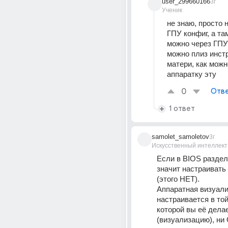
user_299660166
3г
Ученик
не знаю, просто н
ГПУ конфиг, а там
можно через ГПУ 
можно плиз инстр
матери, как можн
аппаратку эту
0
Отве
1 ответ
samolet_samoletov
3г
Искусственный интеллект
Если в BIOS раздел 
значит настраивать
(этого НЕТ).
Аппаратная визуали
настраивается в той
которой вы её делае
(визуализацию), ни 