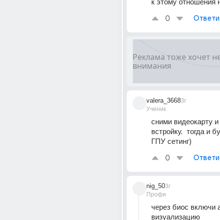
к этому отношения н
0
Ответи
valera_3668
3г
Ученик
сними видеокарту и 
встройку.  тогда и б
ГПУ сетинг)
0
Ответи
nig_50
3г
Профи
через биос включи 
визуализацию