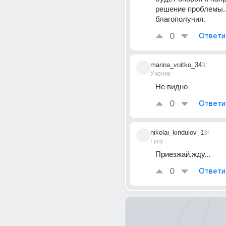
решение проблемы...
благополучия.
0
Ответи
marina_voitko_34
3г
Ученик
Не видно
0
Ответи
nikolai_kindulov_1
3г
Гуру
Приезжай,жду...
0
Ответи