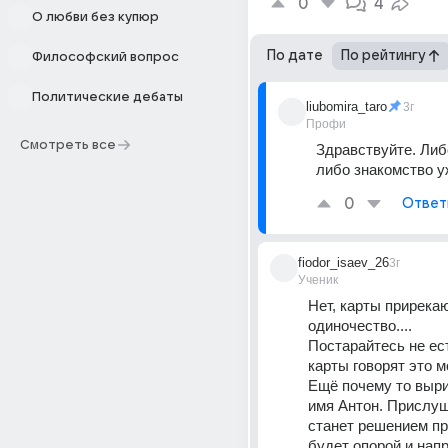
0
4
О любви без купюр
По дате
По рейтингу
Философский вопрос
Политические дебаты
liubomira_taro
3г
Профи
Смотреть все
Здравствуйте. Либ
либо знакомство уж
0
Ответ
fiodor_isaev_26
3г
Ученик
Нет, карты прирекаю
одиночество....
Постарайтесь не ест
карты говорят это м
Ещё почему то выри
имя Антон. Прислуша
станет решением пр
будет опорой и напр