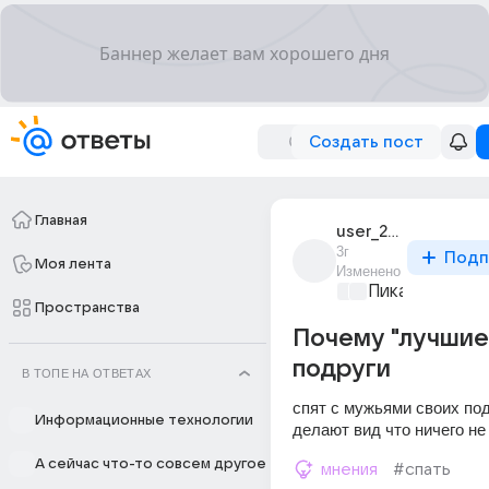
Создать пост
Главная
user_239325915
3г
Подп
Моя лента
Изменено
Пикантно о л
Пространства
Почему "лучшие
подруги
В ТОПЕ НА ОТВЕТАХ
спят с мужьями своих под
Информационные технологии
делают вид что ничего н
А сейчас что-то совсем другое
мнения
#спать