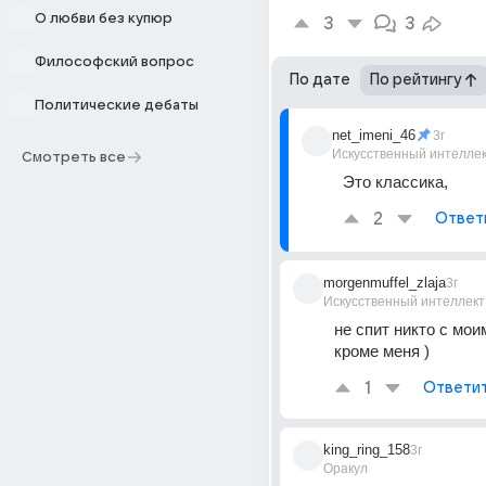
О любви без купюр
3
3
Философский вопрос
По дате
По рейтингу
Политические дебаты
net_imeni_46
3г
Искусственный интелле
Смотреть все
Это классика,
2
Ответ
morgenmuffel_zlaja
3г
Искусственный интеллект
не спит никто с мои
кроме меня )
1
Ответи
king_ring_158
3г
Оракул