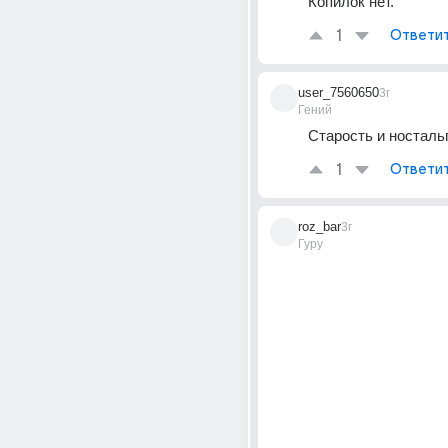
Копилок нет.
1
Ответи
user_7560650
3г
Гений
Старость и носталь
1
Ответи
roz_bar
3г
Гуру