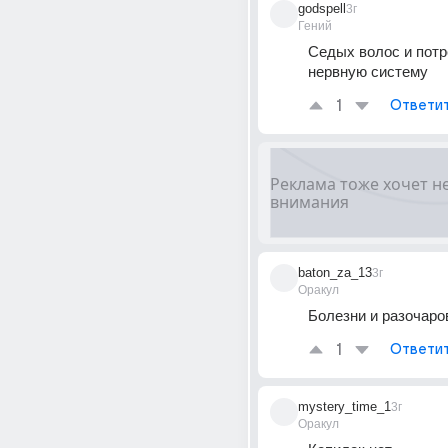
godspell
3г
Гений
Седых волос и потр
нервную систему
1
Ответи
baton_za_13
3г
Оракул
Болезни и разочаров
1
Ответи
mystery_time_1
3г
Оракул