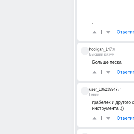
.
1
Ответи
hooligan_147
3г
Высший разум
Больше песка.
1
Ответи
user_186239947
3г
Гений
грабелек и другого с
инструмента..))
1
Ответи