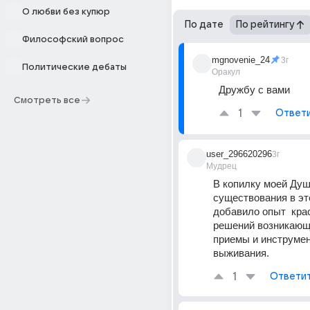
О любви без купюр
По дате
По рейтингу
Философский вопрос
mgnovenie_24
3г
Политические дебаты
Оракул
Дружбу с вами
Смотреть все
1
Ответ
user_296620296
3г
Мудрец
В копилку моей Душ
существования в эт
добавило опыт  кра
решений возникающи
приемы и инструмен
выживания.
1
Ответи