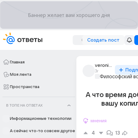
Создать пост
Главная
veronichka_2077
Подп
3г
Моя лента
Философский в
Пространства
А что время до
вашу копи
В ТОПЕ НА ОТВЕТАХ
Информационные технологии
мнения
А сейчас что-то совсем другое
4
13