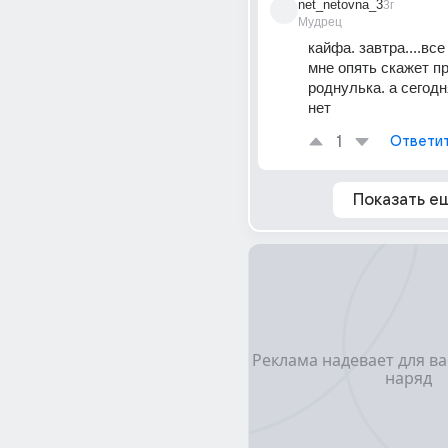
net_netovna_3
3г
Мудрец
кайфа. завтра....все з
мне опять скажет пр
роднулька. а сегодня
нет
1
Ответи
Показать е