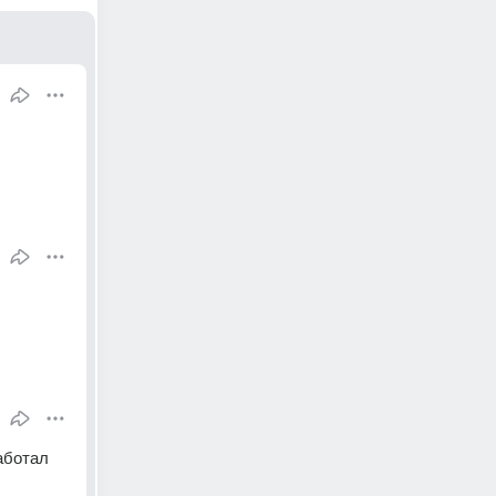
аботал 