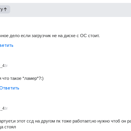
гу
ное дело если загрузчик не на диске с ОС стоит.
ветить
v_4
3г
и что такое *ламер*?:)
Ответить
v_4
3г
артует,и этот ссд на другом пк тоже работает,но нужно чтоб он р
да стоял