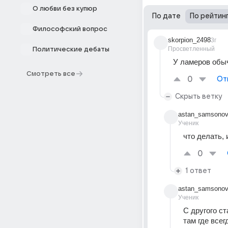
О любви без купюр
По дате
По рейтин
Философский вопрос
skorpion_2498
3г
Просветленный
Политические дебаты
У ламеров обыч
Смотреть все
0
От
Скрыть ветку
astan_samsono
Ученик
что делать, 
0
1 ответ
astan_samsono
Ученик
С другого ст
там где всег