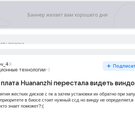
ov_4
3г
Подписа
ионные технологии
+1
плата Huananzhi перестала видеть винд
ятия жестких дисков с пк а затем установки их обратно при запу
В приоритете в биосе стоит нужный ссд но винду не определяет,в 
кто знает поможет?:(