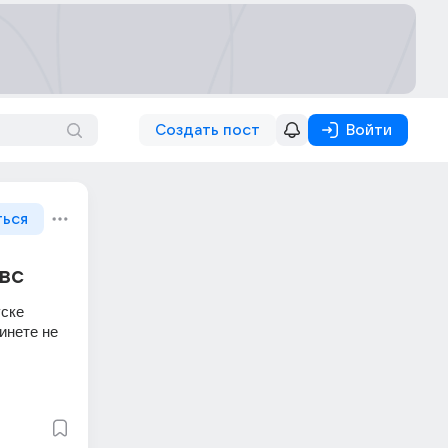
Создать пост
Войти
ться
овс
ске 
инете не 