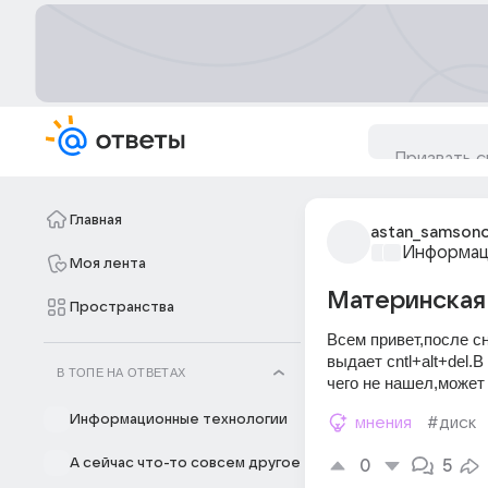
Главная
astan_samson
Информац
Моя лента
Материнская 
Пространства
Всем привет,после сн
выдает cntl+alt+del.
В ТОПЕ НА ОТВЕТАХ
чего не нашел,может 
Информационные технологии
мнения
#диск
А сейчас что-то совсем другое
0
5