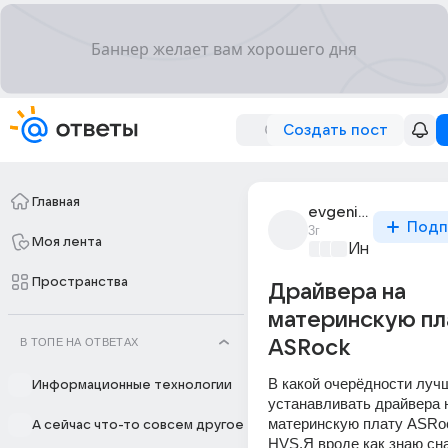
Создать пост
Главная
evgenii_birulia_5
Подп
3г
Моя лента
Информацио
Пространства
Драйвера на
материнскую пл
В ТОПЕ НА ОТВЕТАХ
ASRock
В какой очерёдности лучш
Информационные технологии
устанавливать драйвера н
материнскую плату ASRo
А сейчас что-то совсем другое
HVS.Я вроде как знаю сна