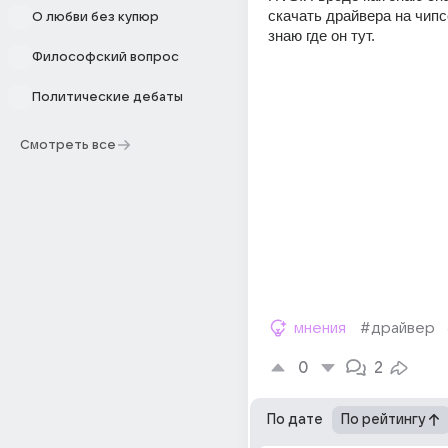
скачать драйвера на чипсет
О любви без купюр
знаю где он тут.
Философский вопрос
Политические дебаты
Смотреть все
мнения
#драйвер
0
2
По дате
По рейтингу