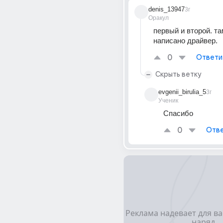
denis_13947
3г
Оракул
первый и второй. там
написано драйвер.
0
Ответи
Скрыть ветку
evgenii_birulia_5
3г
Ученик
Спасибо
0
Отве