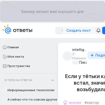
Создать пост
Главная
intelligent_163
3г
Подп
Моя лента
Изменено
Пикантно о л
Пространства
Если у тётьки 
В ТОПЕ НА ОТВЕТАХ
встал, значи
возьбудил
Информационные технологии
А сейчас что-то совсем другое
мнения
#клитор