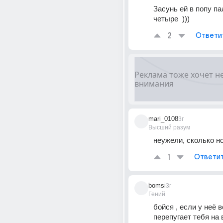
Засунь ей в попу пал
четыре  )))
2
Ответи
mari_0108
3г
Высший разум
неужели, сколько н
1
Ответи
bomsi
3г
Гений
бойся , если у неё вс
перепугает тебя на 