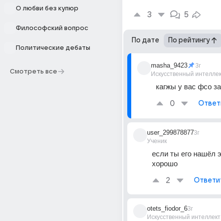
О любви без купюр
3
5
Философский вопрос
По дате
По рейтингу
Политические дебаты
masha_9423
3г
Смотреть все
Искусственный интелле
кагжы у вас фсо 
0
Ответ
user_299878877
3г
Ученик
если ты его нашёл э
хорошо
2
Ответи
otets_fiodor_6
3г
Искусственный интеллект