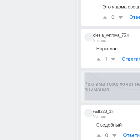
Это я дома овощ
0
Отве
olesia_vetrova_75
3г
Ученик
Наркоман
1
Ответи
wolf228_1
3г
Ученик
Съедобный
0
Ответи