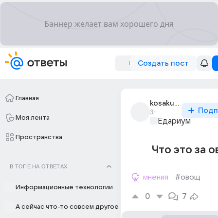
Создать пост
Главная
kosaku_kawajiri_2
Подп
3г
Моя лента
Едариум
Пространства
Что это за о
В ТОПЕ НА ОТВЕТАХ
мнения
#овощ
Информационные технологии
0
7
А сейчас что-то совсем другое