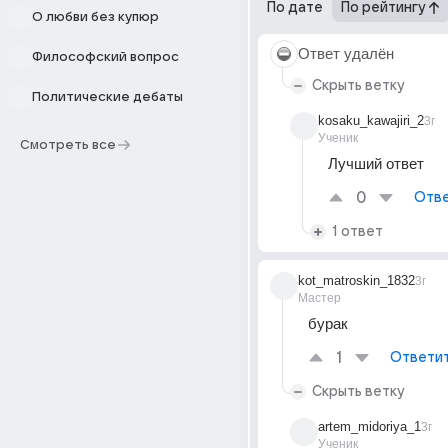
По дате
По рейтингу
О любви без купюр
Ответ удалён
Философский вопрос
Скрыть ветку
Политические дебаты
kosaku_kawajiri_2
3г
Ученик
Смотреть все
Лучший ответ
0
Отве
1 ответ
kot_matroskin_1832
3г
Мастер
бурак
1
Ответи
Скрыть ветку
artem_midoriya_1
3г
Ученик