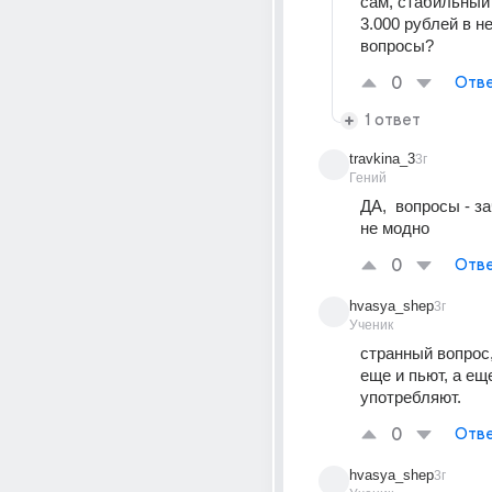
сам, стабильный 
3.000 рублей в н
вопросы?
0
Отве
1 ответ
travkina_3
3г
Гений
ДА,  вопросы - за
не модно
0
Отве
hvasya_shep
3г
Ученик
странный вопрос,
еще и пьют, а еще
употребляют.
0
Отве
hvasya_shep
3г