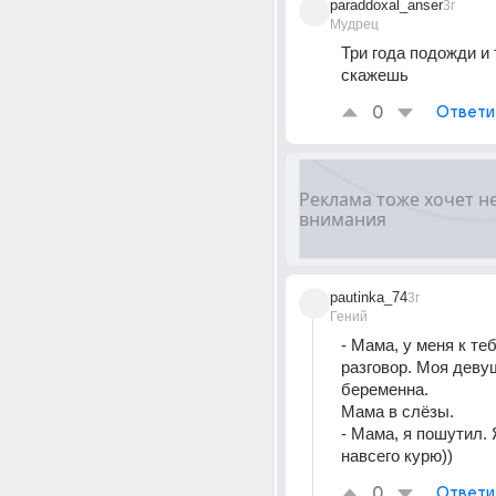
paraddoxal_anser
3г
Мудрец
Три года подожди и т
скажешь
0
Ответи
pautinka_74
3г
Гений
- Мама, у меня к те
разговор. Моя девуш
беременна.
Мама в слёзы.
- Мама, я пошутил. 
навсего курю))
0
Ответи