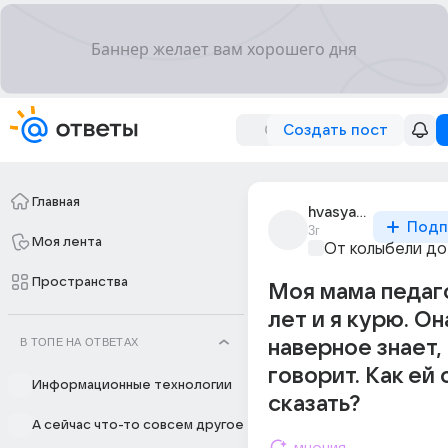
Создать пост
Главная
hvasya_shep
Подп
3г
Моя лента
От колыбели до
Пространства
Моя мама педаго
лет и я курю. Он
В ТОПЕ НА ОТВЕТАХ
наверное знает, 
говорит. Как ей 
Информационные технологии
сказать?
А сейчас что-то совсем другое