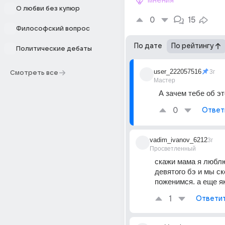
мнения
О любви без купюр
0
15
Философский вопрос
По дате
По рейтингу
Политические дебаты
user_222057516
3г
Смотреть все
Мастер
А зачем тебе об э
0
Ответ
vadim_ivanov_6212
3г
Просветленный
скажи мама я люблю
девятого бэ и мы ск
поженимся. а еще я
1
Ответи