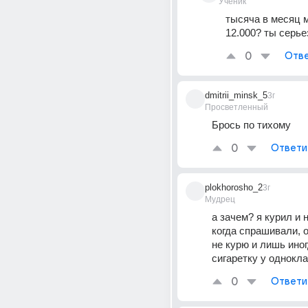
Ученик
тысяча в месяц м
12.000? ты серье
0
Отве
dmitrii_minsk_5
3г
Просветленный
Брось по тихому
0
Ответи
plokhorosho_2
3г
Мудрец
а зачем? я курил и н
когда спрашивали, о
не курю и лишь иног
сигаретку у однокл
0
Ответи