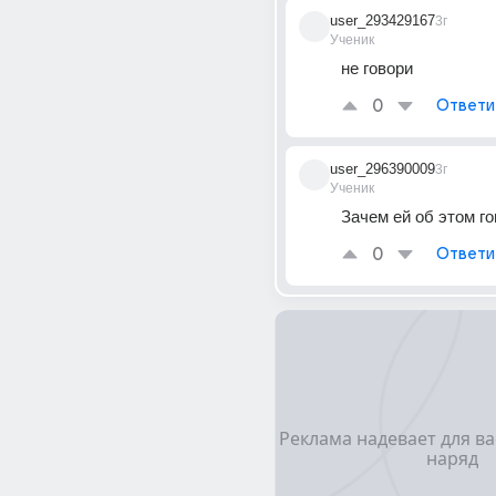
user_293429167
3г
Ученик
не говори
0
Ответи
user_296390009
3г
Ученик
Зачем ей об этом г
0
Ответи