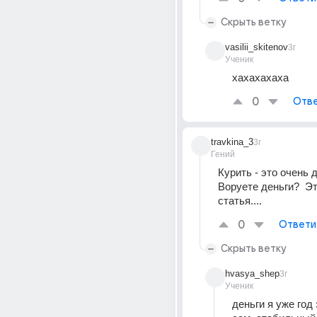
Скрыть ветку
vasilii_skitenov
3г
Ученик
хахахахаха
0
Отве
travkina_3
3г
Гений
Курить - это очень д
Воруете деньги?  Эт
статья....
0
Ответи
Скрыть ветку
hvasya_shep
3г
Ученик
деньги я уже год