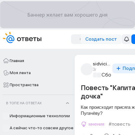
Создать пост
Главная
sidvicious_1
Подп
3г
Моя лента
Сборная Дом
Пространства
Повесть "Капит
дочка"
В ТОПЕ НА ОТВЕТАХ
Как происходит присяга ж
Пугачёву?
Информационные технологии
мнения
#повесть
А сейчас что-то совсем другое