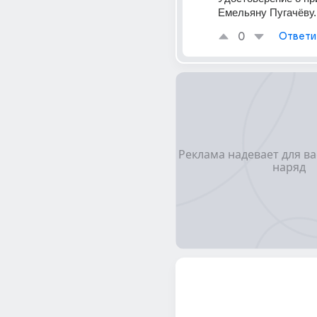
Емельяну Пугачёву..
0
Ответи