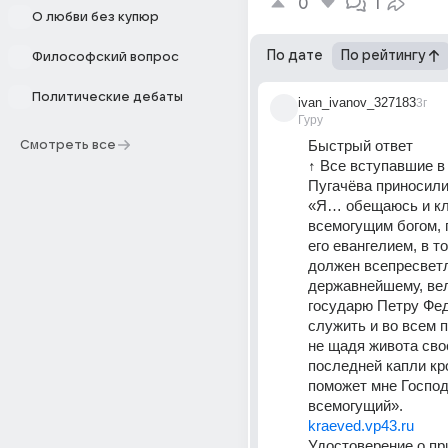
0
1
О любви без купюр
По дате
По рейтингу
Философский вопрос
Политические дебаты
ivan_ivanov_327183
3г
Гуру
Быстрый ответ 
Смотреть все
↑ Все вступавшие в 
Пугачёва приносили 
«Я… обещаюсь и кл
всемогущим богом, 
его евангелием, в то
должен всепресветл
державнейшему, вел
государю Петру Фед
служить и во всем п
не щадя живота свое
последней капли кро
поможет мне Господ
всемогущий». 
kraeved.vp43.ru
Удостоверение о при