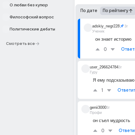
О любви без купюр
По дате
По рейтингу
Философский вопрос
adskiy_negr228
3г
Политические дебаты
Ученик
он знает историю
Смотреть все
0
Ответ
user_296624784
3г
Гуру
Я ему подсказываю
1
Ответи
genii3000
3г
Профи
он съел мудрость
0
Ответи