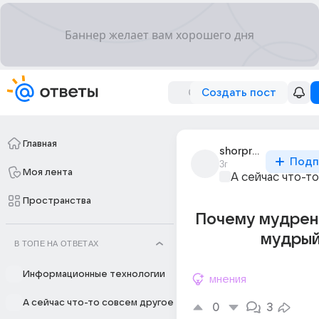
Создать пост
Главная
shorpr_nepr_1
Подп
3г
Моя лента
А сейчас что-т
Пространства
Почему мудрен
мудры
В ТОПЕ НА ОТВЕТАХ
Информационные технологии
мнения
А сейчас что-то совсем другое
0
3