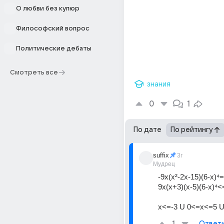
О любви без купюр
Философский вопрос
Политические дебаты
Смотреть все
знания
0
1
По дате
По рейтингу
suffix
3г
Мудрец
-9х(х²-2х-15)(6-х)⁴
9x(x+3)(x-5)(6-x)⁴<
x<=-3 U 0<=x<=5 U
Ответ