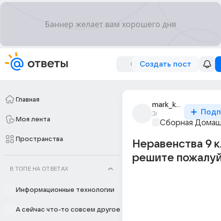
Создать пост
Главная
mark_komarovskii_2
Подп
3г
Моя лента
Сборная Домаш
Пространства
Неравенства 9 к
решите пожалуйс
В ТОПЕ НА ОТВЕТАХ
Информационные технологии
А сейчас что-то совсем другое