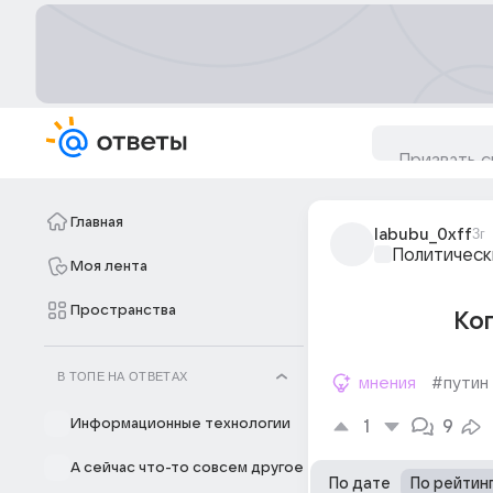
Главная
labubu_0xff
3г
Политическ
Моя лента
Пространства
Ког
В ТОПЕ НА ОТВЕТАХ
мнения
#путин
Информационные технологии
1
9
А сейчас что-то совсем другое
По дате
По рейтин