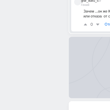
graf_duku_5
3г
Гений
Зачем ...он же 
или отказа  от 
0
От