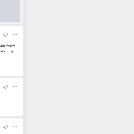
мы еще 
РЯТ В 