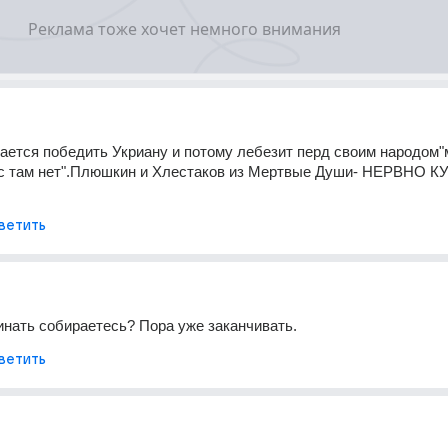
чается победить Укриану и потому лебезит перд своим народом"
ас там нет".Плюшкин и Хлестаков из Мертвые Души- НЕРВНО КУ
ветить
инать собираетесь? Пора уже заканчивать.
ветить