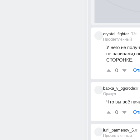
crystal_fighter_1
3г
Просветленный
У него не полу
не начинали,н
СТОРОНКЕ.
0
От
babka_v_ogorode
3г
Оракул
Что вы всё нач
0
От
iurii_parmenov_6
3г
Просветленный