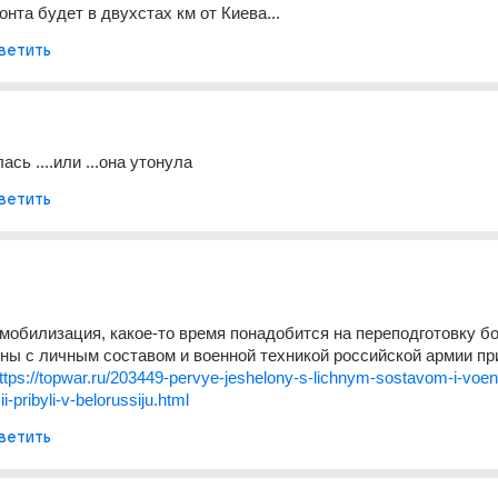
нта будет в двухстах км от Киева...
ветить
сь ....или ...она утонула
ветить
мобилизация, какое-то время понадобится на переподготовку б
ы с личным составом и военной техникой российской армии пр
ttps://topwar.ru/203449-pervye-jeshelony-s-lichnym-sostavom-i-voen
ii-pribyli-v-belorussiju.html
ветить