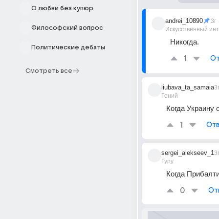
О любви без купюр
andrei_10890
3г
Философский вопрос
Искусственный ин
Никогда.
Политические дебаты
1
От
Смотреть все
liubava_ta_samaia
3
Гений
Когда Украину о
1
Отв
sergei_alekseev_1
3
Гуру
Когда Прибалти
0
От