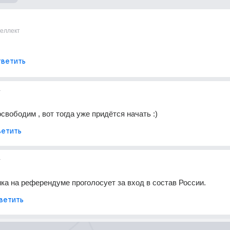
теллект
ветить
г
свободим , вот тогда уже придётся начать :)
етить
г
ка на референдуме проголосует за вход в состав России.
ветить