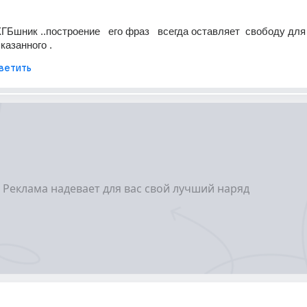
КГБшник ..построение   его фраз   всегда оставляет  свободу для
сказанного .
ветить