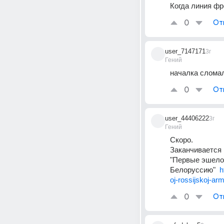
Когда линия фро
0
От
user_7147171
3г
Гений
началка сломала
0
От
user_44406222
3г
Гений
Скоро.
Заканчивается 
"Первые эшелон
Белоруссию"  
h
oj-rossijskoj-arm
0
От