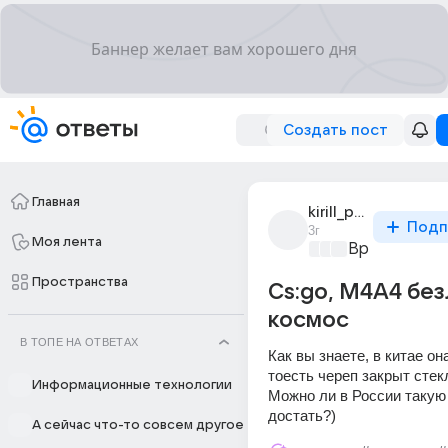
Создать пост
Главная
kirill_pavlov_2560
Подп
3г
Моя лента
Время игр
+4
Пространства
Cs:go, M4A4 бе
космос
В ТОПЕ НА ОТВЕТАХ
Как вы знаете, в китае она
тоесть череп закрыт стек
Информационные технологии
Можно ли в России такую 
достать?)
А сейчас что-то совсем другое