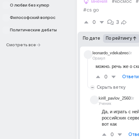
мнения
#космос
#
О любви без купюр
#cs go
Философский вопрос
0
3
Политические дебаты
По дате
По рейтингу
Смотреть все
leonardo_vdekabreo
3г
Оракул
можно. речь же о с
0
Ответи
Скрыть ветку
kirill_pavlov_2560
3г
Ученик
Да, и играть с не
российских серве
вот как
0
Отве