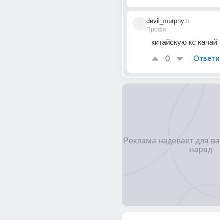
devil_murphy
3г
Профи
китайскую кс качай
0
Ответи