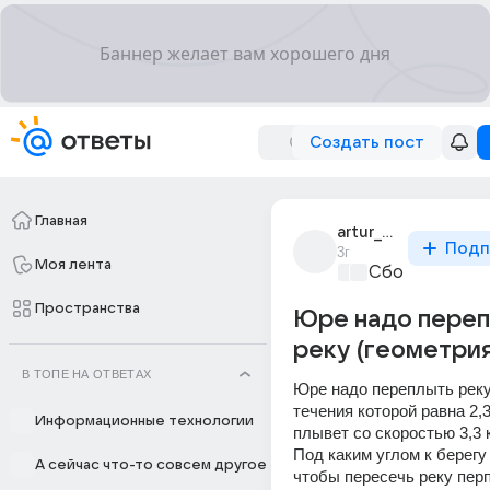
Создать пост
Главная
artur_maza_1
Подп
3г
Моя лента
Сборная Дом
Пространства
Юре надо переп
реку (геометрия
В ТОПЕ НА ОТВЕТАХ
Юре надо переплыть реку,
течения которой равна 2,3
Информационные технологии
плывет со скоростью 3,3 к
Под каким углом к берегу
А сейчас что-то совсем другое
чтобы пересечь реку пер