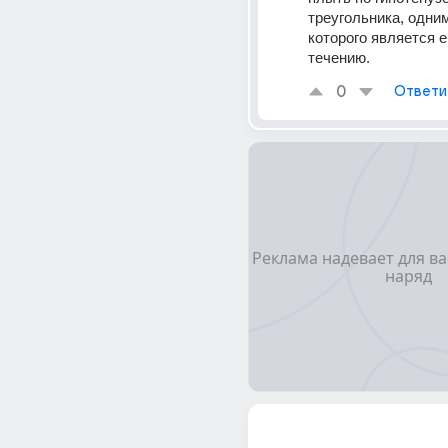
треугольника, одним
которого является ег
течению.
0
Ответи