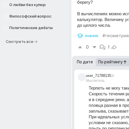
берегу? 
О любви без купюр
В вычислениях можно исп
Философский вопрос
калькулятор. Величину уг
до целого числа.
Политические дебаты
знания
#геометрия
Смотреть все
0
1
По дате
По рейтингу
user_71788135
3г
Мыслитель
Терпеть не могу таки
Скорость течения ра
и в середине реки, а
пловца разная в про
заплыва, сказывает
При идеальных услов
условии не сказано,
плыть по гипотенузе