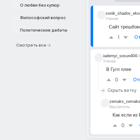
О любви без купюр
sonik_shadov_eks
Философский вопрос
Ученик
Сайт трешбокс
Политические дебаты
1
От
Смотреть все
iadernyi_sosun404
3
Ученик
В Гугл плее
0
От
Скрыть ветку
zemaks_zemaks
Мыслитель
Как если из
0