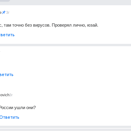
e
3г
, там точно без вирусов. Проверял лично, юзай.
ветить
г
ветить
ovich
3г
 России ушли они?
Ответить