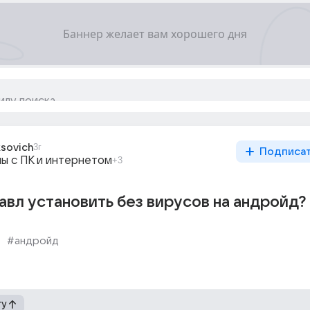
sovich
3г
Подписа
ы с ПК и интернетом
+3
авл установить без вирусов на андройд?
#андройд
гу