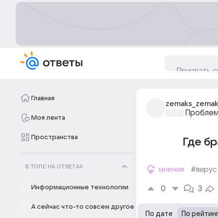
Главная
zemaks_zemak
Проблем
Моя лента
Пространства
Где бр
В ТОПЕ НА ОТВЕТАХ
мнения
#вирус
Информационные технологии
0
3
А сейчас что-то совсем другое
По дате
По рейтин