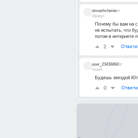
otvrashchenie
3г
Оракул
Почему бы вам на с
не испытать, что бу
потом в интернете 
2
Ответи
user_23436860
3г
Гений
Будешь звездой Ю
0
Ответи