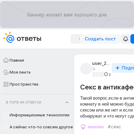
Создать пост
Главная
user_299897402
Подп
3г
Моя лента
О любви без
Пространства
Секс в антикафе
Такой вопрос,если в анти
В ТОПЕ НА ОТВЕТАХ
комнату в ней можно буде
сексом или же нет и если н
Информационные технологии
обнаружат и что могут сд
мнения
#секс
А сейчас что-то совсем другое