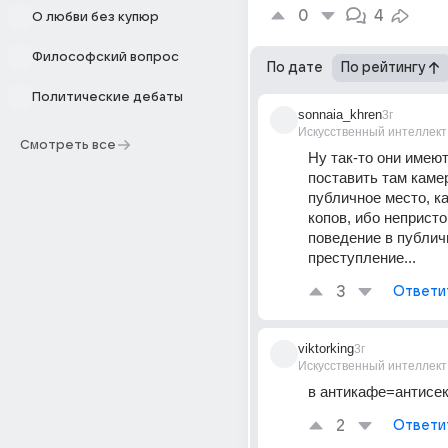
0
4
О любви без купюр
Философский вопрос
По дате
По рейтингу
Политические дебаты
sonnaia_khren
3г
Искусственный интеллект
Смотреть все
Ну так-то они имеют
поставить там камер
публичное место, ка
копов, ибо непристо
поведение в публичн
преступление...
3
Ответи
viktorking
3г
Искусственный интеллект
в антикафе=антисе
2
Ответи