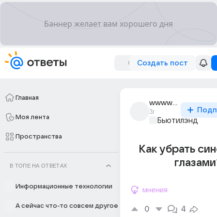
Создать пост
Главная
wwwww_163
Подп
3г
Моя лента
Бьютилэнд
Пространства
Как убрать си
глазами
В ТОПЕ НА ОТВЕТАХ
Информационные технологии
мнения
А сейчас что-то совсем другое
0
4