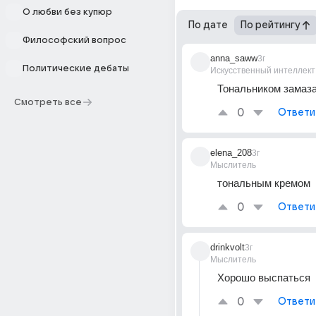
О любви без купюр
По дате
По рейтингу
Философский вопрос
anna_saww
3г
Политические дебаты
Искусственный интеллект
Тональником замаз
Смотреть все
0
Ответи
elena_208
3г
Мыслитель
тональным кремом
0
Ответи
drinkvolt
3г
Мыслитель
Хорошо выспаться
0
Ответи