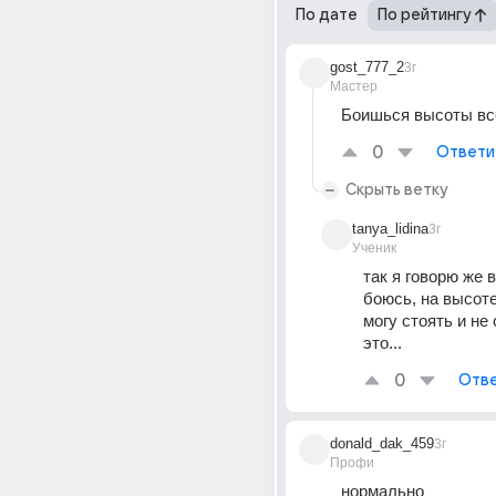
По дате
По рейтингу
gost_777_2
3г
Мастер
Боишься высоты вс
0
Ответи
Скрыть ветку
tanya_lidina
3г
Ученик
так я говорю же в
боюсь, на высоте
могу стоять и не 
это...
0
Отве
donald_dak_459
3г
Профи
нормально