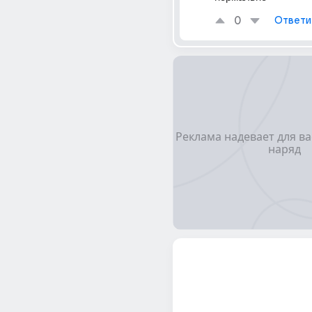
0
Ответи