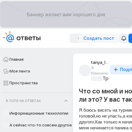
Создать пост
Главная
tanya_lidina
3г
Подп
Моя лента
Изменено
Трушный сп
Пространства
Что со мной и н
ли это? У вас та
В ТОПЕ НА ОТВЕТАХ
Я боюсь висеть на турнике
Информационные технологии
головой,но не упасть,а кое
другого.Как только я начи
А сейчас что-то совсем другое
меня начинается паника от