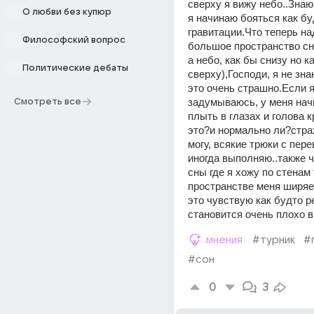
сверху я вижу небо..Знаю,
О любви без купюр
я начинаю бояться как бу
гравитации.Что теперь на
Философский вопрос
большое пространство сни
а небо, как бы снизу но ка
Политические дебаты
сверху),Господи, я не знаю
это очень страшно.Если я
задумываюсь, у меня начи
Смотреть все
плыть в глазах и голова к
это?и нормально ли?страх
могу, всякие трюки с пере
иногда выполняю..также ч
сны где я хожу по стенам 
пространстве меня ширяет
это чувствую как будто р
становится очень плохо в
мнения
#турник
#
#сон
0
3