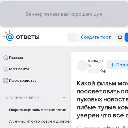
Создать пост
Главная
vania_nemchenko_20
Подп
3г
Моя лента
Киномания
+2
Пространства
Какой фильм мо
посоветовать по
В ТОПЕ НА ОТВЕТАХ
луковых новост
либые тупые ко
Информационные технологии
уверен что все
А сейчас что-то совсем другое