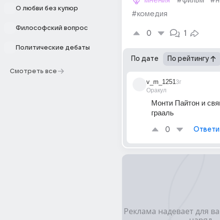
мнения
#фильм
#н
О любви без купюр
#комедия
Философский вопрос
0
1
Политические дебаты
По дате
По рейтингу
Смотреть все
v_m_1251
3г
Оракул
Монти Пайтон и свя
грааль
0
Ответи