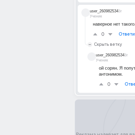
user_260982534
3г
Ученик
наверное нет такого
0
Ответи
Скрыть ветку
user_260982534
3г
Ученик
ой сорян. Я попут
антонимом.
0
Отве