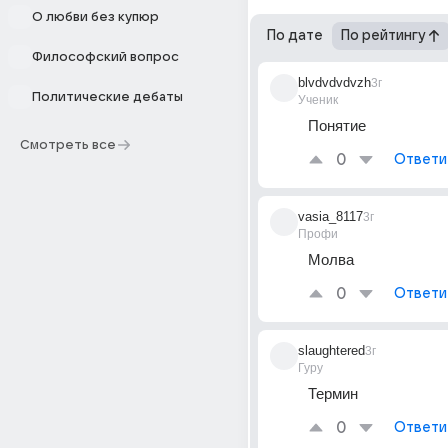
О любви без купюр
По дате
По рейтингу
Философский вопрос
blvdvdvdvzh
3г
Политические дебаты
Ученик
Понятие
Смотреть все
0
Ответи
vasia_8117
3г
Профи
Молва
0
Ответи
slaughtered
3г
Гуру
Термин
0
Ответи