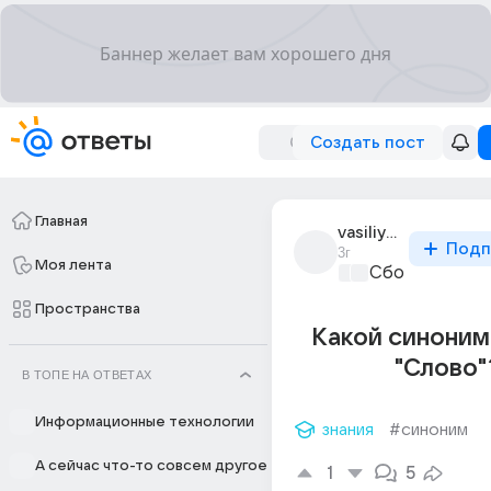
Создать пост
Главная
vasiliy229
Подп
3г
Моя лента
Сборная Дом
Пространства
Какой синоним
"Слово"
В ТОПЕ НА ОТВЕТАХ
Информационные технологии
знания
#синоним
А сейчас что-то совсем другое
1
5