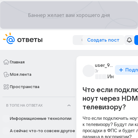
Создать пост
Главная
user_95617650
Подп
3г
Моя лента
Информацио
Пространства
Что если подкл
ноут через HDMI
В ТОПЕ НА ОТВЕТАХ
телевизору?
Что если подключить ноут
Информационные технологии
к телевизору? Будут ли ка
просадки в ФПС и будет 
А сейчас что-то совсем другое
разница в восприятии?