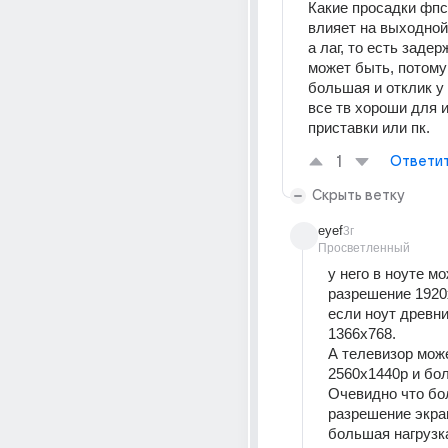
Какие просадки фпс
а лаг, то есть задер
может быть, потому 
большая и отклик у 
все тв хороши для иг
приставки или пк.
1
Ответи
Скрыть ветку
eyef
3г
Просветленный
у него в ноуте мо
разрешение 1920
если ноут древни
1366x768.
А телевизор може
2560x1440p и бол
Очевидно что бо
разрешение экран
большая нагрузка