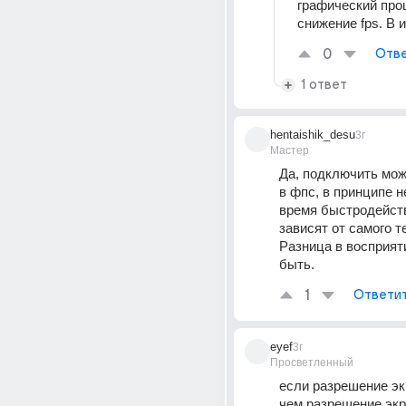
графический проц
снижение fps. В и
0
Отве
1 ответ
hentaishik_desu
3г
Мастер
Да, подключить мож
в фпс, в принципе не
время быстродейств
зависят от самого т
Разница в восприят
быть.
1
Ответи
eyef
3г
Просветленный
если разрешение эк
чем разрешение экра