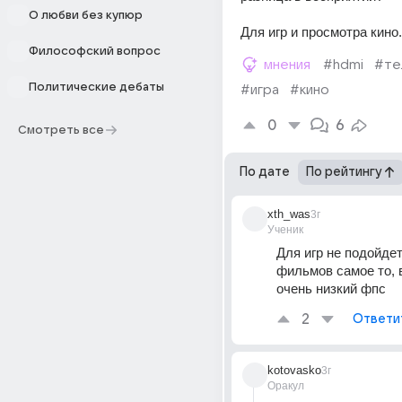
О любви без купюр
Для игр и просмотра кино.
Философский вопрос
мнения
#hdmi
#те
Политические дебаты
#игра
#кино
0
6
Смотреть все
По дате
По рейтингу
xth_was
3г
Ученик
Для игр не подойдет,
фильмов самое то, в
очень низкий фпс
2
Ответи
kotovasko
3г
Оракул