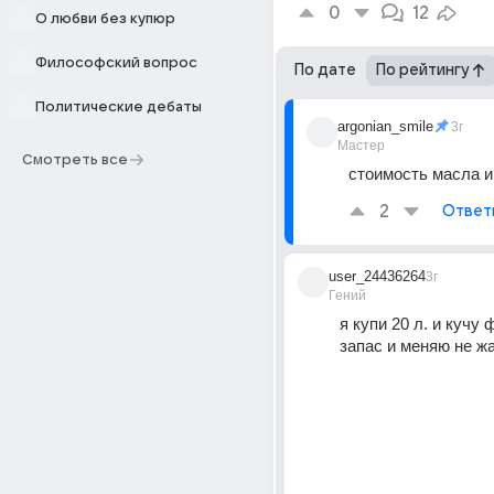
0
12
О любви без купюр
Философский вопрос
По дате
По рейтингу
Политические дебаты
argonian_smile
3г
Мастер
Смотреть все
стоимость масла и
2
Ответ
user_24436264
3г
Гений
я купи 20 л. и кучу 
запас и меняю не ж