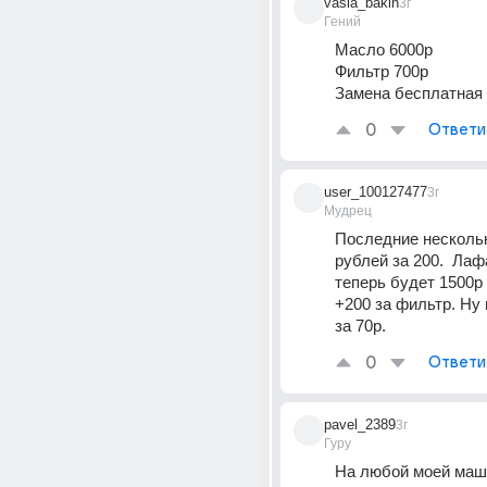
vasia_bakin
3г
Гений
Масло 6000р  
Фильтр 700р
Замена бесплатная
0
Ответи
user_100127477
3г
Мудрец
Последние нескольк
рублей за 200.  Лаф
теперь будет 1500р 
+200 за фильтр. Ну 
за 70р.
0
Ответи
pavel_2389
3г
Гуру
На любой моей маш