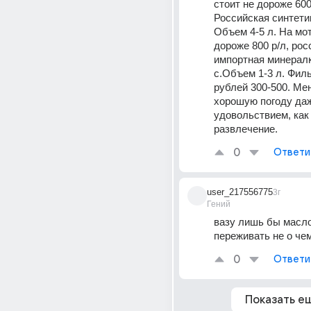
стоит не дороже 600 
Российская синтетика
Объем 4-5 л. На мот
дороже 800 р/л, рос
импортная минералк
с.Объем 1-3 л. Филь
рублей 300-500. Мен
хорошую погоду даж
удовольствием, как 
развлечение.
0
Ответи
user_217556775
3г
Гений
вазу лишь бы масло
переживать не о чем
0
Ответи
Показать е