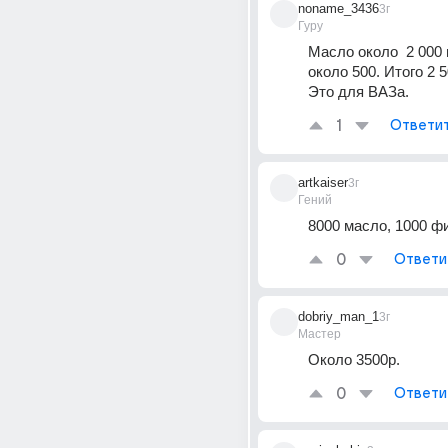
noname_3436
3г
Гуру
Масло около  2 000 и
около 500. Итого 2 
Это для ВАЗа.
1
Ответи
artkaiser
3г
Гений
8000 масло, 1000 ф
0
Ответи
dobriy_man_1
3г
Мастер
Около 3500р.
0
Ответи