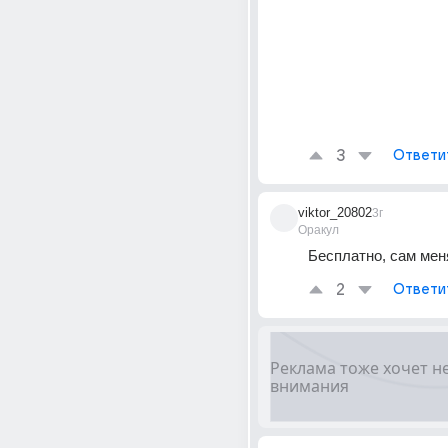
3
Ответи
viktor_20802
3г
Оракул
Бесплатно, сам мен
2
Ответи