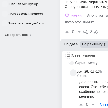
попугай начал чирикать чт
О любви без купюр
Он видит джиннов или сл
Философский вопрос
мнения
#попугай
#
#что это значит
Политические дебаты
0
8
Смотреть все
По дате
По рейтингу
Ответ удалён
Скрыть ветку
user_265718713
3г
Ученик
Да сгоришь ты в а
слова. Это тебе н
особенно не лезь
религию.
0
Отве