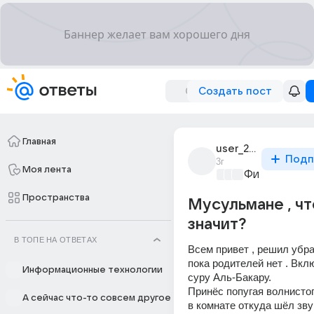
Создать пост
Главная
user_265718713
Подп
3г
Моя лента
Философски
Пространства
Мусульмане , чт
значит?
В ТОПЕ НА ОТВЕТАХ
Всем привет , решил убра
пока родителей нет . Вкл
Информационные технологии
суру Аль-Бакару.
Принёс попугая волнистог
А сейчас что-то совсем другое
в комнате откуда шёл звук