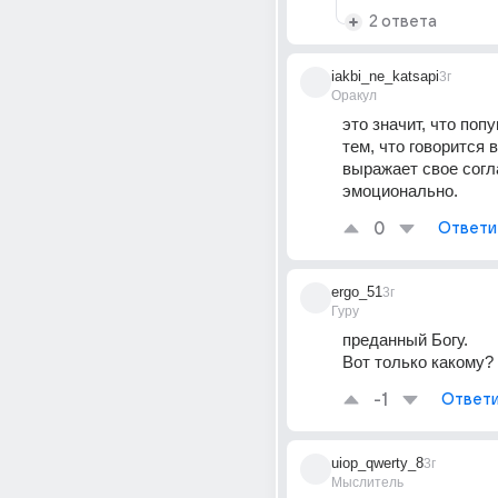
2 ответа
iakbi_ne_katsapi
3г
Оракул
это значит, что попу
тем, что говорится в
выражает свое согл
эмоционально.
0
Ответи
ergo_51
3г
Гуру
преданный Богу. 
Вот только какому?
-1
Ответи
uiop_qwerty_8
3г
Мыслитель