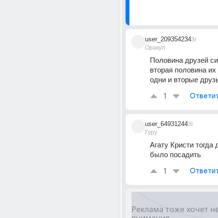
user_209354234
3г
Оракул
Половина друзей си
вторая половина их
одни и вторые друзь
1
Ответи
user_64931244
3г
Гуру
Агату Кристи тогда 
было посадить
1
Ответи