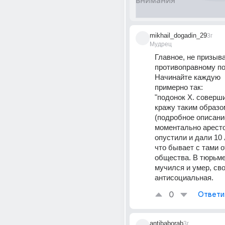
mikhail_dogadin_29
3г
Мудрец
Главное, не призыват
противоправному по
Начинайте каждую  
примерно так:
"подонок Х. соверш
кражу таким образом.....
(подробное описание)
моментально аресто
опустили и дали 10 
что бывает с тами о
общества. В тюрьме 
мучился и умер, сво
антисоциальная.
0
Ответи
antibaborab
3г