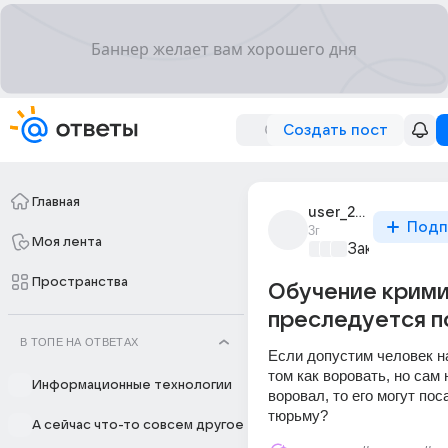
Создать пост
Главная
user_296559315
Подп
3г
Моя лента
Закон и поря
Пространства
Обучение крим
преследуется п
В ТОПЕ НА ОТВЕТАХ
Если допустим человек на
том как воровать, но сам н
Информационные технологии
воровал, то его могут поса
тюрьму?
А сейчас что-то совсем другое