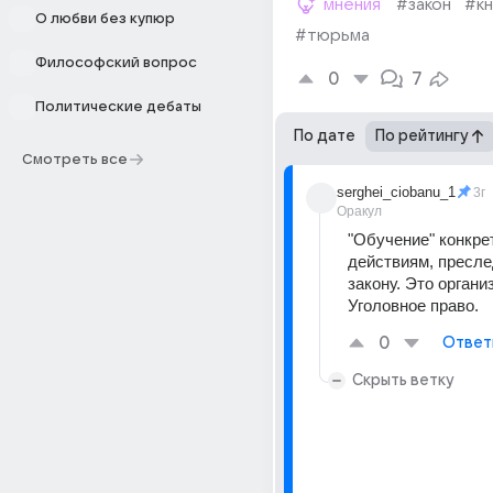
мнения
#закон
#кн
О любви без купюр
#тюрьма
Философский вопрос
0
7
Политические дебаты
По дате
По рейтингу
Смотреть все
serghei_ciobanu_1
3г
Оракул
"Обучение" конкре
действиям, пресле
закону. Это организ
Уголовное право.
0
Ответ
Скрыть ветку