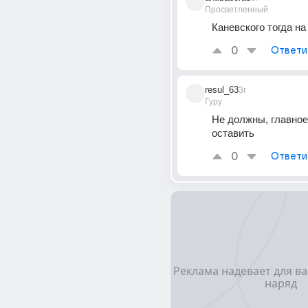
Просветленный
Каневского тогда на
0
Ответи
resul_63
3г
Гуру
Не должны, главное
оставить
0
Ответи