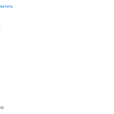
ветить
й
о)