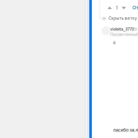
1
От
Скрыть ветку
violetta_3770
3г
Просветленны
с
пасибо за л