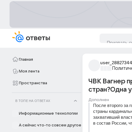
Главная
user_2882734
Политич
Моя лента
ЧВК Вагнер п
Пространства
стран?Одна у
Дополнен
В ТОПЕ НА ОТВЕТАХ
После второго за 
страны кардинальн
Информационные технологии
захвативший власт
в состав России, ч
А сейчас что-то совсем другое