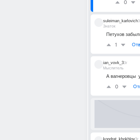
0
suleiman_karlovich
3
Знаток
Петухов забыли
1
Отв
ian_vovk_3
3г
Мыслитель
А вагнеровцы  
0
От
kondrat_khokhlov
3г