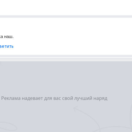
а наш.
ветить