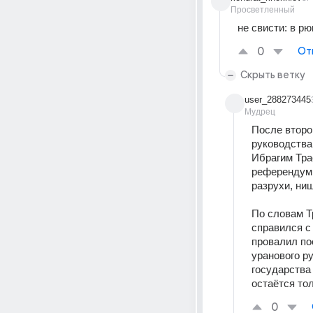
Просветленный
не свисти: в р
0
От
Скрыть ветку
user_288273445
Мудрец
После второг
руководства
Ибрагим Тра
референдум 
разрухи, нищ
По словам Т
справился с
провалил по
уранового ру
государства
остаётся то
0