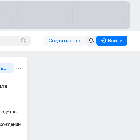
Создать пост
Войти
ться
ких
водства 
хождении 
 