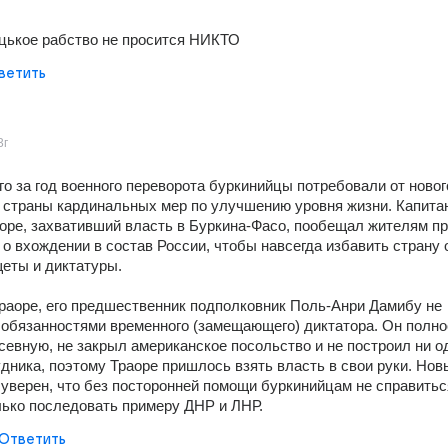
юцькое рабство не просится НИКТО
ветить
3г
о за год военного переворота буркинийцы потребовали от нового
 страны кардинальных мер по улучшению уровня жизни. Капитан
оре, захвативший власть в Буркина-Фасо, пообещал жителям пр
о вхождении в состав России, чтобы навсегда избавить страну о
еты и диктатуры.  
раоре, его предшественник подполковник Поль-Анри Дамибу не 
 обязанностями временного (замещающего) диктатора. Он полно
севную, не закрыл американское посольство и не построил ни од
дника, поэтому Траоре пришлось взять власть в свои руки. Новы
 уверен, что без посторонней помощи буркинийцам не справиться
лько последовать примеру ДНР и ЛНР.
Ответить