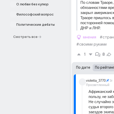
По словам Траоре,
О любви без купюр
обязанностями вре
закрыл американск
Философский вопрос
Траоре пришлось вз
посторонней помощ
Политические дебаты
ДНР и ЛНР.
Смотреть все
мнения
#стран
#своими руками
1
8
По дате
По рейтин
violetta_3770
3г
Просветленный
Африканский к
пользу, не за
Не случайно э
судья второго
заездов экипа