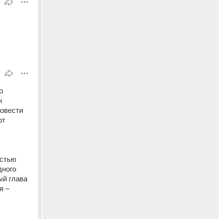
 
 
овести 
т 
стью 
ного 
й глава 
 – 