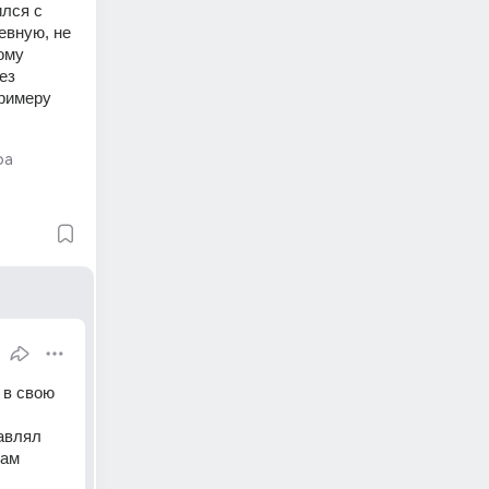
лся с 
вную, не 
му 
з 
римеру 
ра
в свою 
авлял 
ам 