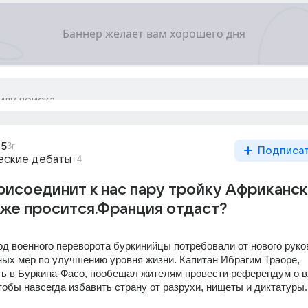
45
3г
Подписа
еские дебаты
+4
рисоединит к нас пару тройку Африканс
же просится.Франция отдаст?
год военного переворота буркинийцы потребовали от нового руко
ых мер по улучшению уровня жизни. Капитан Ибрагим Траоре, 
ь в Буркина-Фасо, пообещал жителям провести референдум о в
тобы навсегда избавить страну от разрухи, нищеты и диктатуры.