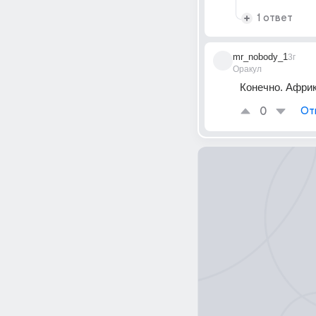
1 ответ
mr_nobody_1
3г
Оракул
Конечно. Африк
0
От