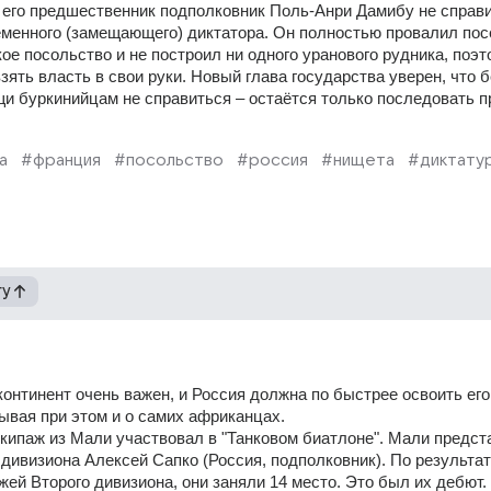
 его предшественник подполковник Поль-Анри Дамибу не справи
менного (замещающего) диктатора. Он полностью провалил посе
ое посольство и не построил ни одного уранового рудника, поэто
ять власть в свои руки. Новый глава государства уверен, что бе
и буркинийцам не справиться – остаётся только последовать п
а
#франция
#посольство
#россия
#нищета
#диктату
гу
онтинент очень важен, и Россия должна по быстрее освоить его 
бывая при этом и о самих африканцах.
кипаж из Мали участвовал в "Танковом биатлоне". Мали предст
 дивизиона Алексей Сапко (Россия, подполковник). По результат
жей Второго дивизиона, они заняли 14 место. Это был их дебют.