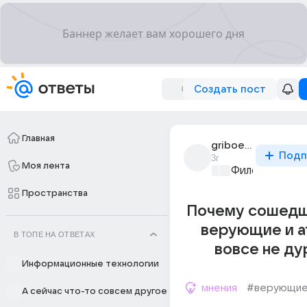
Создать пост
Главная
griboed_10
Подп
3г
Моя лента
Философский 
Пространства
Почему сошедш
верующие и а
В ТОПЕ НА ОТВЕТАХ
вовсе не ду
Информационные технологии
мнения
#верующи
А сейчас что-то совсем другое