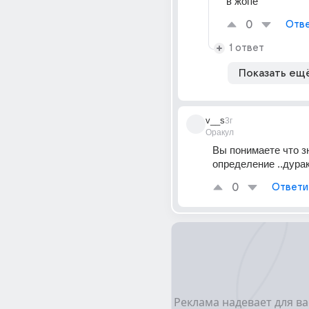
в жопе
0
Отве
1 ответ
Показать ещ
v__s
3г
Оракул
Вы понимаете что зн
определение ..дурак
0
Ответи