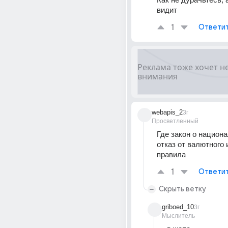
видит
1
Ответи
webapis_2
3г
Просветленный
Где закон о национа
отказ от валютного 
правила
1
Ответи
Скрыть ветку
griboed_10
3г
Мыслитель