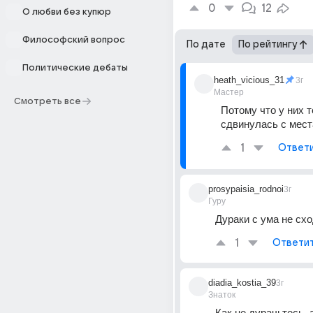
0
12
О любви без купюр
Философский вопрос
По дате
По рейтингу
Политические дебаты
heath_vicious_31
3г
Мастер
Смотреть все
Потому что у них т
сдвинулась с мест
1
Ответ
prosypaisia_rodnoi
3г
Гуру
Дураки с ума не схо
1
Ответи
diadia_kostia_39
3г
Знаток
Как не дурачьтесь, а