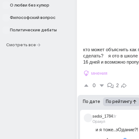
О любви без купюр
Философский вопрос
Политические дебаты
Смотреть все
кто может объяснить как 
сделать?    я ото в школе
16 дней и возможно пропу
мнения
0
2
По дате
По рейтингу
sedoi_1784
3г
Оракул
и я тоже..зОдание?!