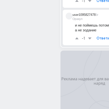
-1
Ответи
user1095827478
3г
Оракул
и не поймешь потом
а не зодание
-1
Ответи