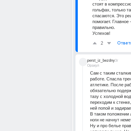
стоят в компресси
гольфах, только так
спасаются. Это ре
помогает. Главное 
правильно.
Успехов!
2
Ответ
perst_iz_bezdny
3г
Оракул
Сам с таким сталкив
работе. Спасла трен
атлетике. После раб
обязательно подержа
тазу с холодной вод
переходим к стенке,
ней попой и задираем
В таком положении л
ноги не начнут немет
Ну и про белье прав