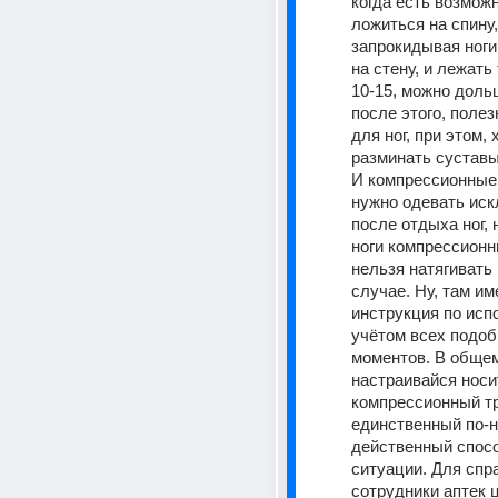
когда есть возможн
ложиться на спину, 
запрокидывая ноги
на стену, и лежать 
10-15, можно дольш
после этого, полез
для ног, при этом,
разминать сустав
И компрессионные
нужно одевать иск
после отдыха ног, 
ноги компрессионн
нельзя натягивать 
случае. Ну, там им
инструкция по испо
учётом всех подоб
моментов. В общем
настраивайся носит
компрессионный тр
единственный по-н
действенный спосо
ситуации. Для спра
сотрудники аптек 