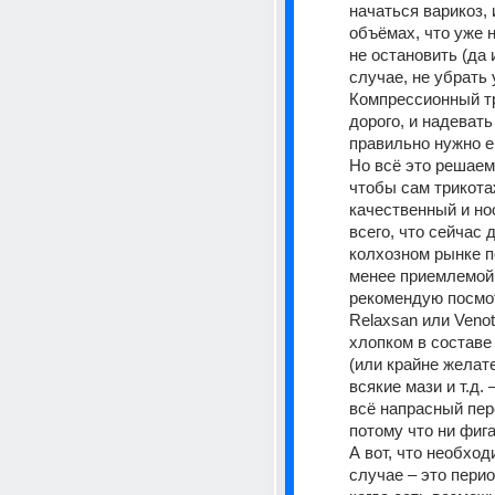
начаться варикоз, и
объёмах, что уже н
не остановить (да и
случае, не убрать 
Компрессионный тр
дорого, и надевать 
правильно нужно е
Но всё это решаемо
чтобы сам трикота
качественный и нос
всего, что сейчас д
колхозном рынке п
менее приемлемой 
рекомендую посмот
Relaxsan или Venote
хлопком в составе
(или крайне желате
всякие мази и т.д. 
всё напрасный пере
потому что ни фига 
А вот, что необход
случае – это перио