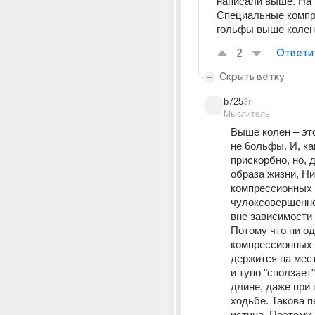
написали выше. На р
Специальные компр
гольфы выше колен
2
Ответи
Скрыть ветку
b725
3г
Мыслитель
Выше колен – это
не 6ольфы. И, как
прискорбно, но, д
образа жизни, Ни
компрессионных 
чулоксовершенно 
вне зависимости 
Потому что ни од
компрессионных ч
держится на мест
и тупо "сползает"
длине, даже при 
ходьбе. Такова п
истина. Поэтому, 