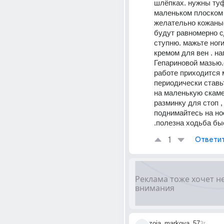
шлёпках. нужны туф
маленьком плоском к
желательно кожаные
будут равномерно с
ступню. мажьте ноги
кремом для вен . нап
Гепариновой мазью.
работе приходится м
периодически ставьт
на маленькую скаме
разминку для стоп , 
поднимайтесь на но
.полезна ходьба б
1
Ответи
zoia_markova_57
3г