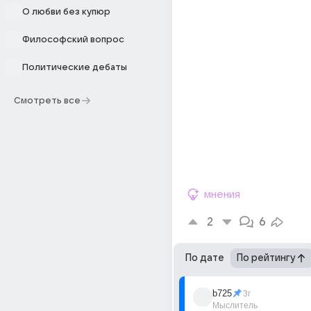
О любви без купюр
Философский вопрос
Политические дебаты
Смотреть все
мнения
2
6
По дате
По рейтингу
b725
3г
Мыслитель