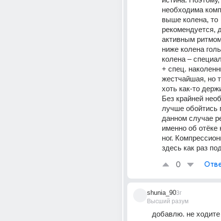
необходима комп
выше колена, то 
рекомендуется, д
активным ритмом,
ниже колена голь
колена – специал
+ спец. наколенни
жестчайшая, но т
хоть как-то держи
Без крайней необ
лучше обойтись 
данном случае ре
именно об отёке 
ног. Компрессион
здесь как раз по
0
Отве
shunia_90
3г
Высший разум
добавлю. не ходите 