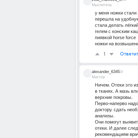
Мыслитель
у меня ножки стали 
перешла на удобную
стала делать лёгкий
гелем с конским каш
пиявкой horse force 
ножки на возвышен
1
Ответи
alexander_6345
3г
Мастер
Ничем. Отеки это из
в тканях. А мазь вли
верхние покровы.
Перво-наперво надо 
доктору. сдать нео
анализы.
Они помогут выявит
отеки. И далее след
рекомендациям врач