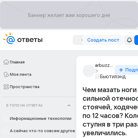
Создать пост
Главная
arbuzz60kg
Подп
3г
Моя лента
Бьютилэнд
Пространства
Чем мазать ноги
сильной отечно
В ТОПЕ НА ОТВЕТАХ
стоячей, ходяче
по 12 часов? Кол
Информационные технологии
ступня в три раз
А сейчас что-то совсем другое
увеличились.