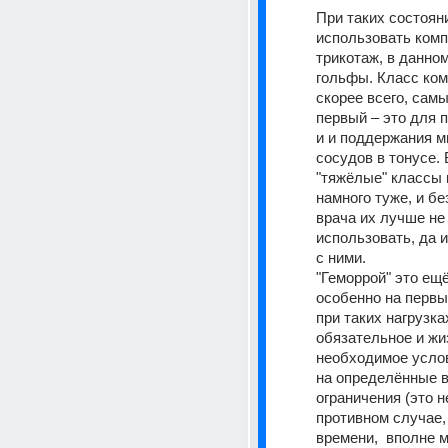
При таких состояни
использовать комп
трикотаж, в данном
гольфы. Класс ком
скорее всего, самый
первый – это для 
и и поддержания м
сосудов в тонусе. 
"тяжёлые" классы 
намного туже, и бе
врача их лучше не 
использовать, да 
с ними.
"Геморрой" это ещё 
особенно на первых
при таких нагрузках
обязательное и жи
необходимое услов
на определённые 
ограничения (это н
противном случае, 
времени,  вполне м