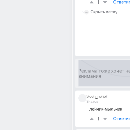
1
Ответи
Скрыть ветку
9iceh_nehb
3г
Знаток
лейчик-мыльчик
1
Ответи