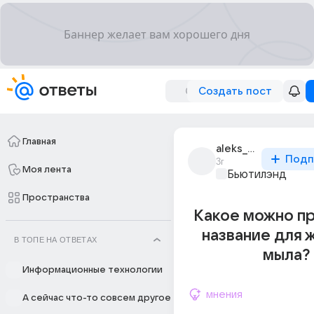
Создать пост
Главная
aleks_kostakov_7
Подп
3г
Моя лента
Бьютилэнд
Пространства
Какое можно п
название для 
В ТОПЕ НА ОТВЕТАХ
мыла?
Информационные технологии
мнения
А сейчас что-то совсем другое