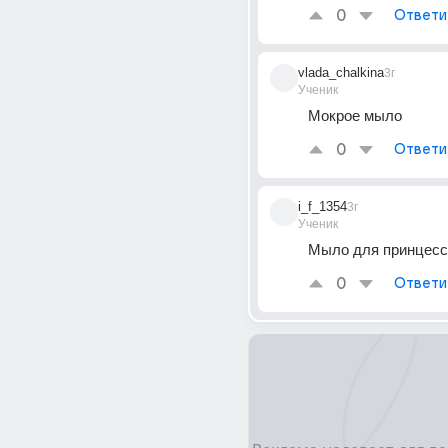
0
Ответи
vlada_chalkina
3г
Ученик
Мокрое мыло
0
Ответи
i_f_1354
3г
Ученик
Мыло для принцесс
0
Ответи