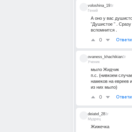
voloshina_19
3г
Гений
А оно у вас душистое
"Душистое " . Сраз
вспомнится .
0
Ответи
ovaness_khachikian
3г
Ученик
мыло Жидчик 
п.с. (нивкоем случае
намеков на евреев и
из них мыло)
0
Ответи
deiatel_28
3г
Мудрец
Жижечка