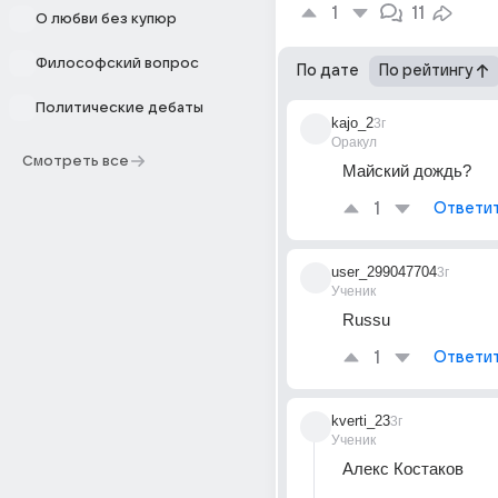
1
11
О любви без купюр
Философский вопрос
По дате
По рейтингу
Политические дебаты
kajo_2
3г
Оракул
Смотреть все
Майский дождь?
1
Ответи
user_299047704
3г
Ученик
Russu
1
Ответи
kverti_23
3г
Ученик
Алекс Костаков