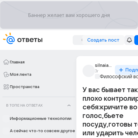
Создать пост
Главная
silnaia234
Подп
3г
Моя лента
Философский в
Пространства
У вас бывает так
плохо контроли
В ТОПЕ НА ОТВЕТАХ
себя:кричите во
голос,бьете
Информационные технологии
посуду,готовы 
А сейчас что-то совсем другое
или ударить чел