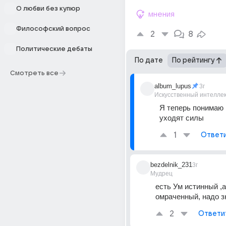
О любви без купюр
мнения
Философский вопрос
2
8
Политические дебаты
По дате
По рейтингу
Смотреть все
album_lupus
3г
Искусственный интелле
Я теперь понимаю н
уходят силы
1
Ответ
bezdelnik_231
3г
Мудрец
есть Ум истинный ,а 
омраченный, надо зн
2
Ответи