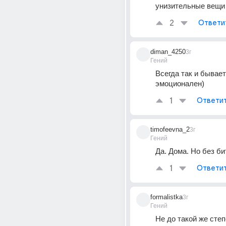
унизительные вещи
2
Ответи
diman_4250
3г
Гений
Всегда так и бывает)
эмоционален)
1
Ответи
timofeevna_2
3г
Гений
Да. Дома. Но без би
1
Ответи
formalistka
3г
Гений
Не до такой же степ