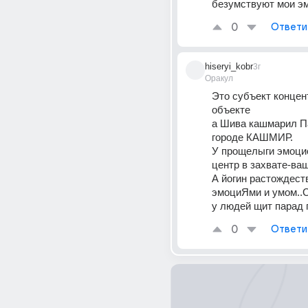
безумствуют мои э
0
Ответи
hiseryi_kobr
3г
Оракул
Это субъект концент
объекте
а Шива кашмарил Па
городе КАШМИР.
У прощелыги эмоци
центр в захвате-ваш
А йогин растождеств
эмоциЯми и умом..С
у людей щит парад 
0
Ответи