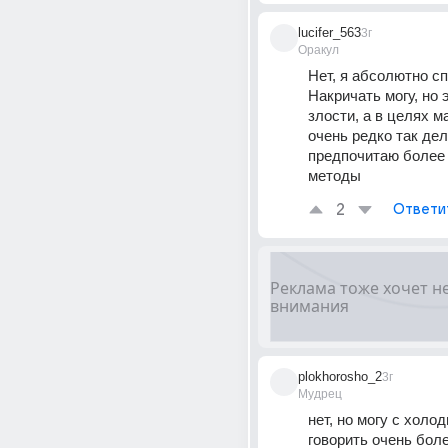
lucifer_563
3г
Оракул
Нет, я абсолютно сп
Накричать могу, но э
злости, а в целях м
очень редко так дел
предпочитаю более 
методы
2
Ответи
plokhorosho_2
3г
Мудрец
нет, но могу с холо
говорить очень боле