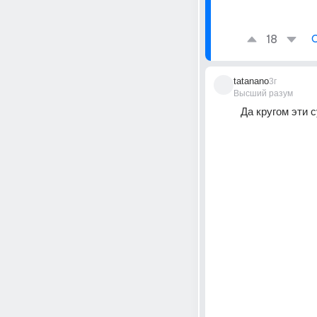
18
tatanano
3г
Высший разум
Да кругом эти 