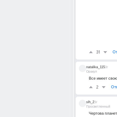
31
От
natalika_115
3г
Оракул
Все имеет свою 
2
От
slh_2
3г
Просветленный
Чертова плане