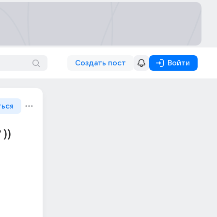
Создать пост
Войти
ться
))