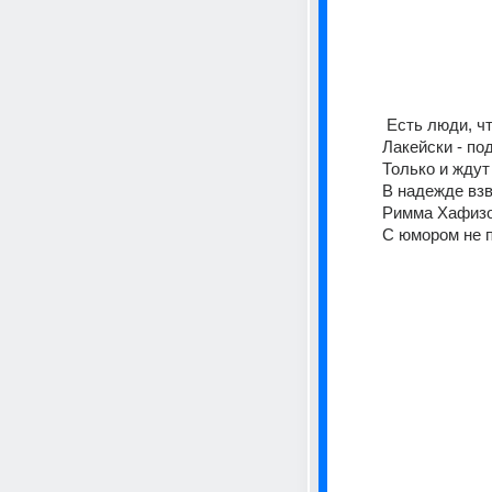
 Есть люди, 
Лакейски - по
Только и ждут 
В надежде взв
Римма Хафизо
С юмором не 