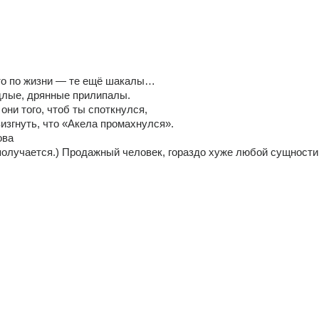
что по жизни — те ещё шакалы… 
длые, дрянные прилипалы. 
они того, чтоб ты споткнулся, 
изгнуть, что «Акела промахнулся». 
ва 
получается.) Продажный человек, гораздо хуже любой сущности