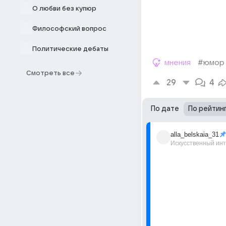
О любви без купюр
Философский вопрос
Политические дебаты
мнения
#юмор
Смотреть все
29
4
По дате
По рейтин
alla_belskaia_31
Искусственный ин