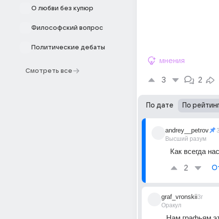
О любви без купюр
Философский вопрос
Политические дебаты
мнения
Смотреть все
3
2
По дате
По рейтин
andrey__petrov
Высший разум
Как всегда на
2
О
graf_vronskii
3г
Оракул
Нам графьям эт