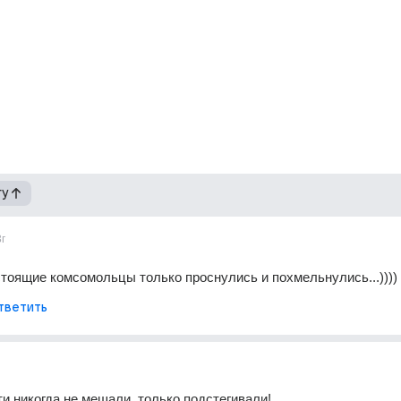
гу
3г
стоящие комсомольцы только проснулись и похмельнулись...))))
тветить
и никогда не мешали, только подстегивали!