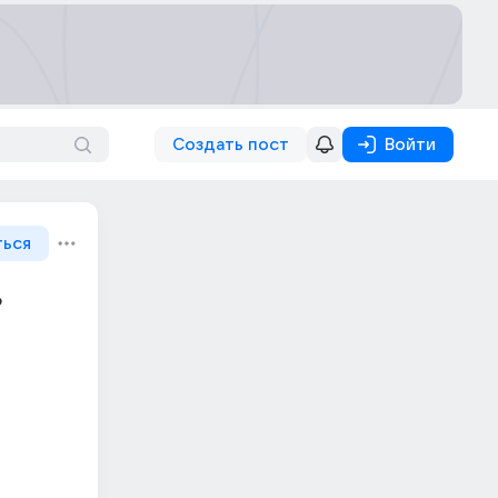
Создать пост
Войти
ться
?