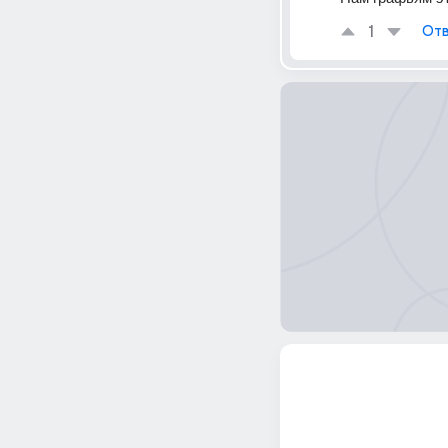
1
Отв