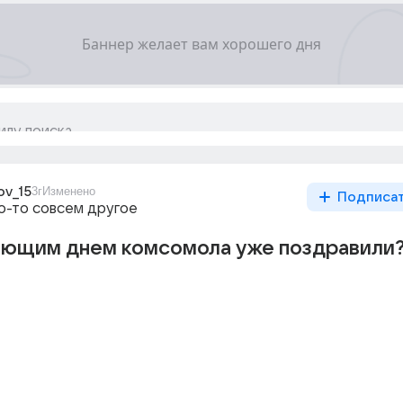
ov_15
3г
Изменено
Подписа
то-то совсем другое
пающим днем комсомола уже поздравили